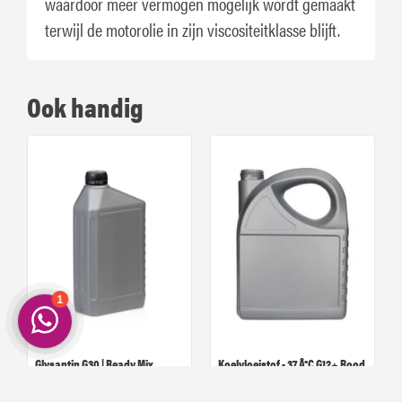
waardoor meer vermogen mogelijk wordt gemaakt
terwijl de motorolie in zijn viscositeitklasse blijft.
Ook handig
Glysantin G30 | Ready Mix
Koelvloeistof - 37 Â°C G12+ Rood