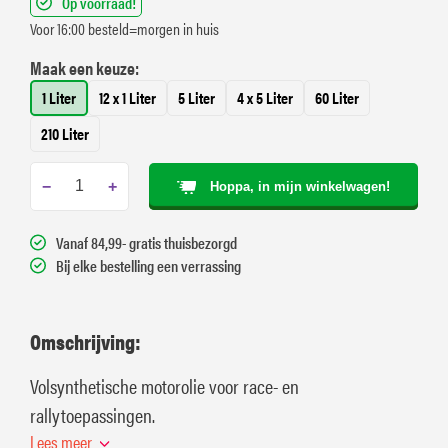
Op voorraad!
Voor 16:00 besteld=morgen in huis
Maak een keuze:
1 Liter
12 x 1 Liter
5 Liter
4 x 5 Liter
60 Liter
210 Liter
−
+
Hoppa, in mijn winkelwagen!
Vanaf 84,99- gratis thuisbezorgd
Bij elke bestelling een verrassing
Omschrijving:
Volsynthetische motorolie voor race- en
rallytoepassingen.
Lees meer