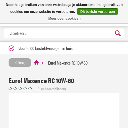
Nieuwe levertijd: 1 tot 3 werkdagen | Nu 25% korting op gehele assortiment
X
Door het gebruiken van onze website, ga je akkoord met het gebruik van
Carfume met kortingscode ''verfrissend''
cookies om onze website te verbeteren.
Dit bericht verbergen
Meer over cookies »
Voor 16:00 besteld=morgen in huis
Eurol Maxence RC 10W-60
Terug
Eurol Maxence RC 10W-60
0/5 (0 beoordelingen)