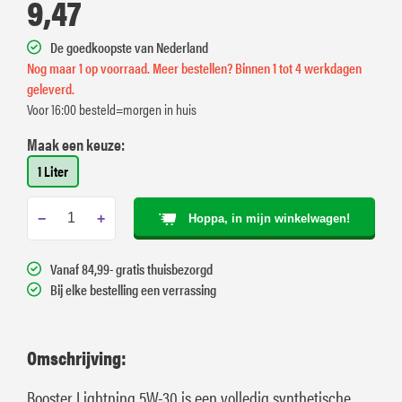
9,47
De goedkoopste van Nederland
Nog maar 1 op voorraad. Meer bestellen? Binnen 1 tot 4 werkdagen
geleverd.
Voor 16:00 besteld=morgen in huis
Maak een keuze:
1 Liter
−
+
Hoppa, in mijn winkelwagen!
Vanaf 84,99- gratis thuisbezorgd
Bij elke bestelling een verrassing
Omschrijving:
Booster Lightning 5W-30 is een volledig synthetische