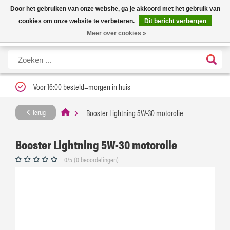
Nieuwe levertijd: 1 tot 3 werkdagen | Nu 25% korting op gehele assortiment
X
Door het gebruiken van onze website, ga je akkoord met het gebruik van
Carfume met kortingscode ''verfrissend''
cookies om onze website te verbeteren.
Dit bericht verbergen
Meer over cookies »
Voor 16:00 besteld=morgen in huis
Booster Lightning 5W-30 motorolie
Terug
Booster Lightning 5W-30 motorolie
0/5 (0 beoordelingen)