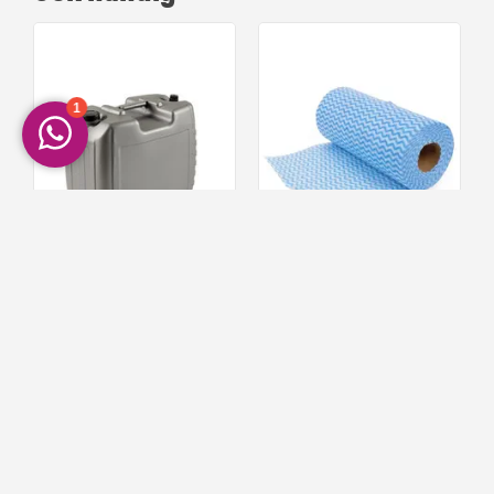
Glysantin G48 | Ready Mix
Benson Schoonmaakdoekjes
op Rol - 50 stuks
06
67
105,
4,
Op voorraad!
Op voorraad!