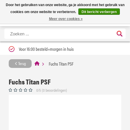
Nieuwe levertijd: 1 tot 3 werkdagen | Nu 25% korting op gehele assortiment
X
Door het gebruiken van onze website, ga je akkoord met het gebruik van
Carfume met kortingscode ''verfrissend''
cookies om onze website te verbeteren.
Dit bericht verbergen
Meer over cookies »
Voor 16:00 besteld=morgen in huis
Fuchs Titan PSF
Terug
Fuchs Titan PSF
0/5 (0 beoordelingen)