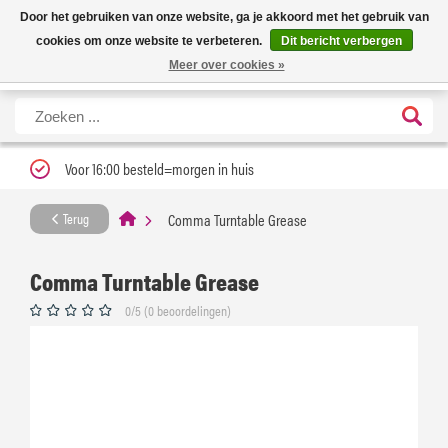
Nieuwe levertijd: 1 tot 3 werkdagen | Nu 25% korting op gehele assortiment
X
Door het gebruiken van onze website, ga je akkoord met het gebruik van
Carfume met kortingscode ''verfrissend''
cookies om onze website te verbeteren.
Dit bericht verbergen
Meer over cookies »
Voor 16:00 besteld=morgen in huis
Comma Turntable Grease
Terug
Comma Turntable Grease
0/5 (0 beoordelingen)