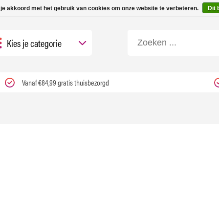
 tot 3 werkdagen | Nu 25% korting op gehele assortiment Carfume met kortings
 je akkoord met het gebruik van cookies om onze website te verbeteren.
Dit 
Kies je categorie
Vanaf €84,99 gratis thuisbezorgd