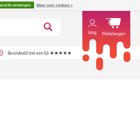
code ''verfrissend''
X
bericht verbergen
Meer over cookies »
Inlog
Winkelwagen
Beoordeeld met een 9,6 ★★★★★