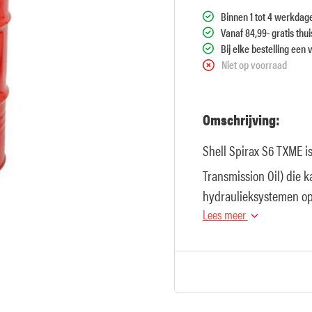
Binnen 1 tot 4 werkdag
Vanaf 84,99- gratis thu
Bij elke bestelling een 
Niet op voorraad
Omschrijving:
Shell Spirax S6 TXME i
Transmission Oil) die 
hydraulieksystemen o
aannemerijapparatuur.
Lees meer