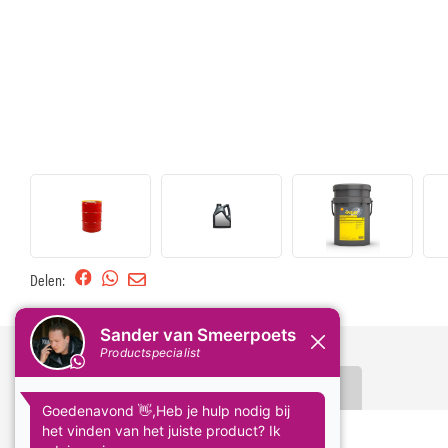
Delen:
Omschrijving
Specificaties
Shell Shell Spirax S6 TXME