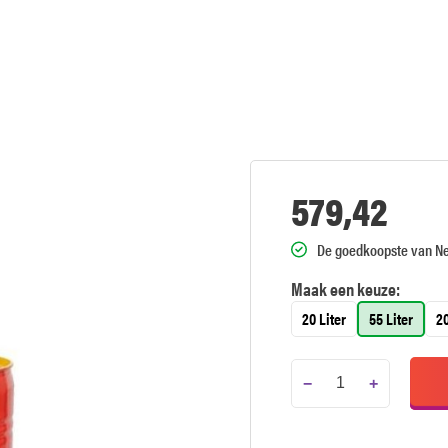
579,42
De goedkoopste van N
Maak een keuze:
20 Liter
55 Liter
20
−
+