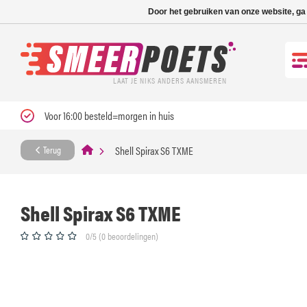
Nieuwe levertijd: 1
Door het gebruiken van onze website, ga
LAAT JE NIKS ANDERS AANSMEREN
Voor 16:00 besteld=morgen in huis
Shell Spirax S6 TXME
Terug
Shell Spirax S6 TXME
0/5 (0 beoordelingen)