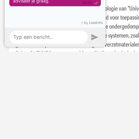
Shell Spirax S6 TXME is de nieuwste technologie van “Univ
Tractor Transmissie Olie” (UTTO), ontwikkeld voor toepassi
transmissies, hydraulische systemen, in olie ondergedom
("natte") remmen en andere aankoppelbare systemen, zoal
gemonteerd op en aan tractoren en grondverzetmaterialen
Spirax S6 TXME is samengesteld van Shell synthetische ba
met de nieuwste additieven technologie en is bijzonder ge
voor zware belaste toepassingen in aanhoudende hoge
bedrijfstemperaturen.
Samenstelling
Shell Spirax S6 TXME is samengesteld uit Shell XHVI Synth
basisoliën en een speciaal op de toepassing afgestemd pa
additieven volgens de laatste technologie.
Aanbevelingen
Shell Spirax S6 TXME kan ook toegepast worden voor Case