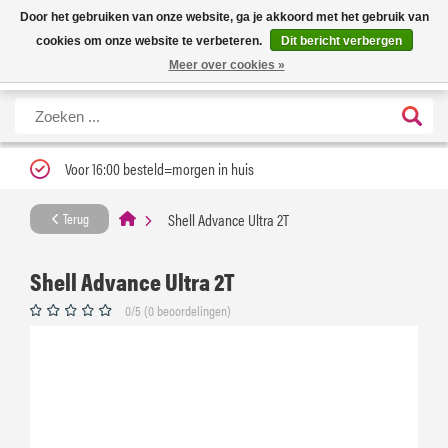
Nieuwe levertijd: 1 tot 3 werkdagen | Nu 25% korting op gehele assortiment
X
Door het gebruiken van onze website, ga je akkoord met het gebruik van
Carfume met kortingscode ''verfrissend''
cookies om onze website te verbeteren.
Dit bericht verbergen
Meer over cookies »
Voor 16:00 besteld=morgen in huis
Shell Advance Ultra 2T
Terug
Shell Advance Ultra 2T
0/5 (0 beoordelingen)