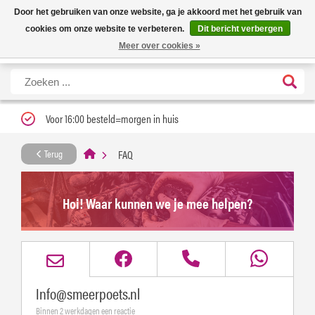
Nieuwe levertijd: 1 tot 3 werkdagen | Nu 25% korting op gehele assortiment
X
Door het gebruiken van onze website, ga je akkoord met het gebruik van
Carfume met kortingscode ''verfrissend''
cookies om onze website te verbeteren.
Dit bericht verbergen
Meer over cookies »
Voor 16:00 besteld=morgen in huis
FAQ
Terug
Hoi! Waar kunnen we je mee helpen?
Info@smeerpoets.nl
Binnen 2 werkdagen een reactie