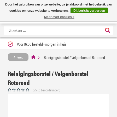
Nieuwe levertijd: 1 tot 3 werkdagen | Nu 25% korting op gehele assortiment
X
Door het gebruiken van onze website, ga je akkoord met het gebruik van
Carfume met kortingscode ''verfrissend''
cookies om onze website te verbeteren.
Dit bericht verbergen
Meer over cookies »
Voor 16:00 besteld=morgen in huis
Reinigingsborstel / Velgenborstel Roterend
Terug
Reinigingsborstel / Velgenborstel
Roterend
0/5 (0 beoordelingen)