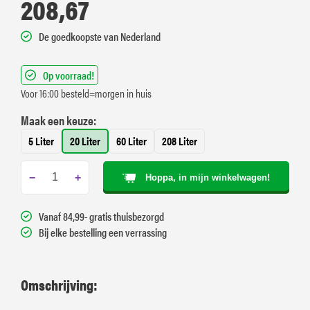
208,67
De goedkoopste van Nederland
Op voorraad!
Voor 16:00 besteld=morgen in huis
Maak een keuze:
5 Liter
20 Liter
60 Liter
208 Liter
−
+
Hoppa, in mijn winkelwagen!
Vanaf 84,99- gratis thuisbezorgd
Bij elke bestelling een verrassing
Omschrijving: