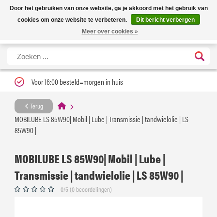
Nieuwe levertijd: 1 tot 3 werkdagen | Nu 25% korting op gehele assortiment
X
Door het gebruiken van onze website, ga je akkoord met het gebruik van
Carfume met kortingscode ''verfrissend''
cookies om onze website te verbeteren.
Dit bericht verbergen
Meer over cookies »
Voor 16:00 besteld=morgen in huis
Terug
MOBILUBE LS 85W90| Mobil | Lube | Transmissie | tandwielolie | LS
85W90 |
MOBILUBE LS 85W90| Mobil | Lube |
Transmissie | tandwielolie | LS 85W90 |
0/5 (0 beoordelingen)