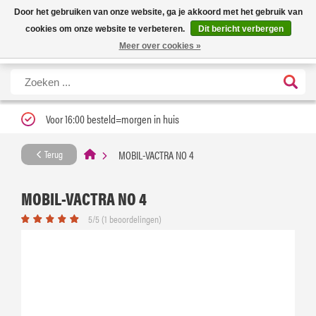
Nieuwe levertijd: 1 tot 3 werkdagen | Nu 25% korting op gehele assortiment
X
Door het gebruiken van onze website, ga je akkoord met het gebruik van
Carfume met kortingscode ''verfrissend''
cookies om onze website te verbeteren.
Dit bericht verbergen
Meer over cookies »
Voor 16:00 besteld=morgen in huis
MOBIL-VACTRA NO 4
Terug
MOBIL-VACTRA NO 4
5/5 (1 beoordelingen)