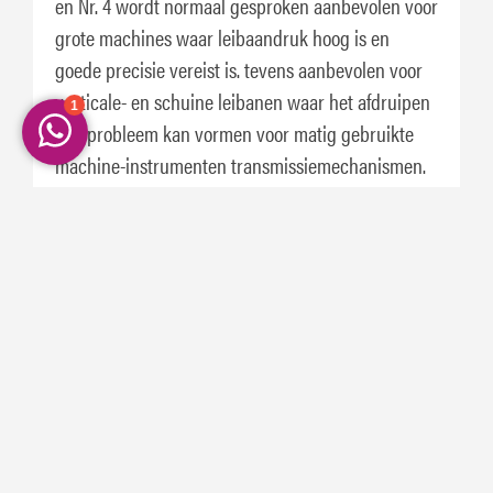
en Nr. 4 wordt normaal gesproken aanbevolen voor
grote machines waar leibaandruk hoog is en
goede precisie vereist is. tevens aanbevolen voor
verticale- en schuine leibanen waar het afdruipen
een probleem kan vormen voor matig gebruikte
machine-instrumenten transmissiemechanismen.
De Mobil Vactra Oil Nummer Serie kan worden
gebruikt voor kogelschroeven, rechte geleiders,
spilkoppen, transportschroeven
De Mobil Vactra Oil Nummer wordt aanbevolen
voor toepassingen waar de verontreiniging door
olie van het waterachtige koelmiddel de
levensduur van het koelmiddel verkort.
Specificaties en goedkeuringen
Dit product wordt
aanbevolen voor gebruik in