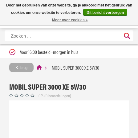
Nieuwe levertijd: 1 tot 3 werkdagen | Nu 25% korting op gehele assortiment
X
Door het gebruiken van onze website, ga je akkoord met het gebruik van
Carfume met kortingscode ''verfrissend''
cookies om onze website te verbeteren.
Dit bericht verbergen
Meer over cookies »
Voor 16:00 besteld=morgen in huis
MOBIL SUPER 3000 XE 5W30
Terug
MOBIL SUPER 3000 XE 5W30
0/5 (0 beoordelingen)