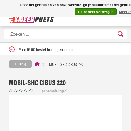
Nieuwe levertijd: 1 tot 3 werkdagen | Nu 25% korting op gehele assortime
Door het gebruiken van onze website, ga je akkoord met het gebrui
Dit bericht verbergen
Meer o
Voor 16:00 besteld=morgen in huis
MOBIL-SHC CIBUS 220
Terug
MOBIL-SHC CIBUS 220
0/5 (0 beoordelingen)