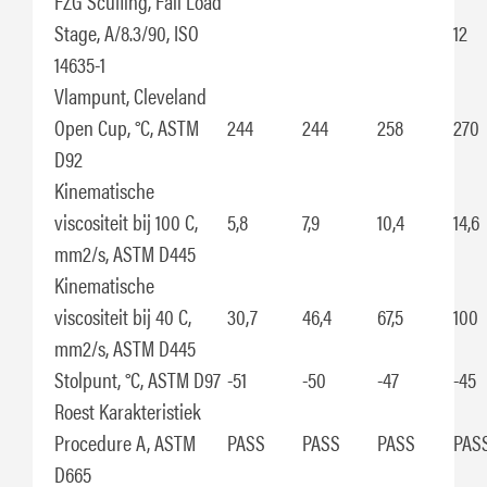
FZG Scuffing, Fail Load
Stage, A/8.3/90, ISO
12
14635-1
Vlampunt, Cleveland
Open Cup, °C, ASTM
244
244
258
270
D92
Kinematische
viscositeit bij 100 C,
5,8
7,9
10,4
14,6
mm2/s, ASTM D445
Kinematische
viscositeit bij 40 C,
30,7
46,4
67,5
100
mm2/s, ASTM D445
Stolpunt, °C, ASTM D97
-51
-50
-47
-45
Roest Karakteristiek
Procedure A, ASTM
PASS
PASS
PASS
PAS
D665