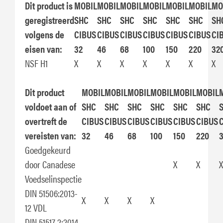
Dit product is
MOBIL
MOBIL
MOBIL
MOBIL
MOBIL
MOBIL
MO
geregistreerd
SHC
SHC
SHC
SHC
SHC
SHC
SH
volgens de
CIBUS
CIBUS
CIBUS
CIBUS
CIBUS
CIBUS
CI
eisen van:
32
46
68
100
150
220
32
NSF H1
X
X
X
X
X
X
X
Dit product
MOBIL
MOBIL
MOBIL
MOBIL
MOBIL
MOBIL
voldoet aan of
SHC
SHC
SHC
SHC
SHC
SHC
overtreft de
CIBUS
CIBUS
CIBUS
CIBUS
CIBUS
CIBUS
vereisten van:
32
46
68
100
150
220
Goedgekeurd
door Canadese
X
X
X
Voedselinspectie
DIN 51506:2013-
X
X
X
X
12 VDL
DIN 51517-2:2014-