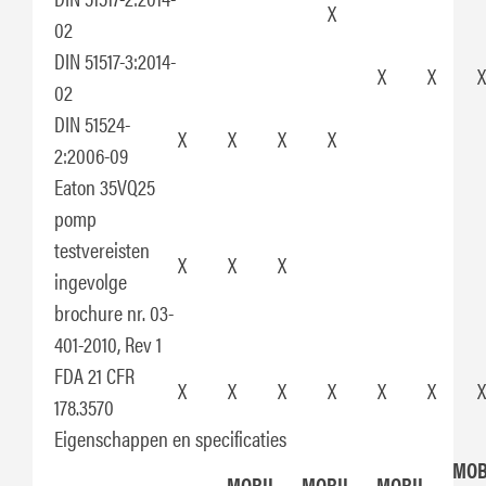
X
02
DIN 51517-3:2014-
X
X
X
02
DIN 51524-
X
X
X
X
2:2006-09
Eaton 35VQ25
pomp
testvereisten
X
X
X
ingevolge
brochure nr. 03-
401-2010, Rev 1
FDA 21 CFR
X
X
X
X
X
X
X
178.3570
Eigenschappen en specificaties
MOB
MOBIL
MOBIL
MOBIL