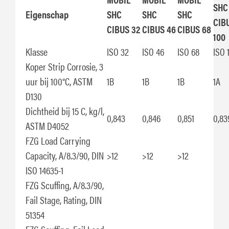
SHC
Eigenschap
SHC
SHC
SHC
CIB
CIBUS 32
CIBUS 46
CIBUS 68
100
Klasse
ISO 32
ISO 46
ISO 68
ISO 
Koper Strip Corrosie, 3
uur bij 100°C, ASTM
1B
1B
1B
1A
D130
Dichtheid bij 15 C, kg/l,
0,843
0,846
0,851
0,83
ASTM D4052
FZG Load Carrying
Capacity, A/8.3/90, DIN
>12
>12
>12
ISO 14635-1
FZG Scuffing, A/8.3/90,
Fail Stage, Rating, DIN
51354