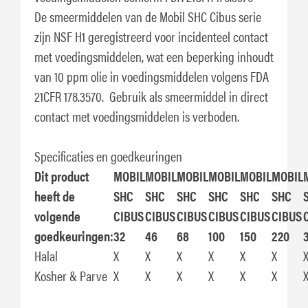
De smeermiddelen van de Mobil SHC Cibus serie
zijn NSF H1 geregistreerd voor incidenteel contact
met voedingsmiddelen, wat een beperking inhoudt
van 10 ppm olie in voedingsmiddelen volgens FDA
21CFR 178.3570. Gebruik als smeermiddel in direct
contact met voedingsmiddelen is verboden.
Specificaties en goedkeuringen
Dit product
MOBIL
MOBIL
MOBIL
MOBIL
MOBIL
MOBIL
heeft de
SHC
SHC
SHC
SHC
SHC
SHC
volgende
CIBUS
CIBUS
CIBUS
CIBUS
CIBUS
CIBUS
goedkeuringen:
32
46
68
100
150
220
Halal
X
X
X
X
X
X
Kosher & Parve
X
X
X
X
X
X