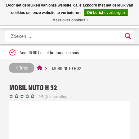
Nieuwe levertijd: 1 tot 3 werkdagen | Nu 25% korting op gehele assortiment
X
Door het gebruiken van onze website, ga je akkoord met het gebruik van
Carfume met kortingscode ''verfrissend''
cookies om onze website te verbeteren.
Dit bericht verbergen
Meer over cookies »
Voor 16:00 besteld=morgen in huis
MOBIL NUTO H 32
Terug
MOBIL NUTO H 32
0/5 (0 beoordelingen)