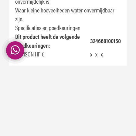
onvermijdelijk is
Waar kleine hoeveelheden water onvermijdbaar
zijn.
Specificaties en goedkeuringen
Dit product heeft de volgende
32
46
68
100
150
goedkeuringen:
DENISON HF-0
x
x
x
Dit product voldoet aan of
32
46
68
100
150
overtreft de vereisten van:
DIN 51524-2:2006-09
x
x
x
x
ISO L-HM (ISO 11158:1997)
x
x
x
x
x
Eventueel nog in andere verpakkingen leverbaar
op aanvraag!