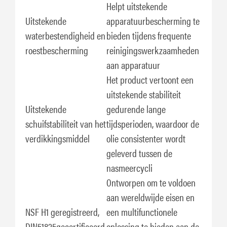
Helpt uitstekende
Uitstekende
apparatuurbescherming te
waterbestendigheid en
bieden tijdens frequente
roestbescherming
reinigingswerkzaamheden
aan apparatuur
Het product vertoont een
uitstekende stabiliteit
Uitstekende
gedurende lange
schuifstabiliteit van het
tijdsperioden, waardoor de
verdikkingsmiddel
olie consistenter wordt
geleverd tussen de
nasmeercycli
Ontworpen om te voldoen
aan wereldwijde eisen en
NSF H1 geregistreerd,
een multifunctionele
DIN51825gecertificeerd,
oplossing te bieden aan de