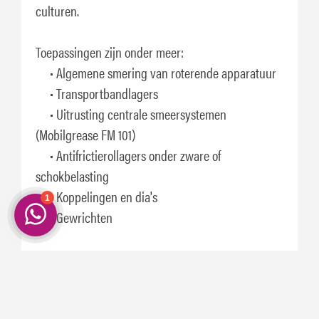
culturen.
Toepassingen zijn onder meer:
• Algemene smering van roterende apparatuur
• Transportbandlagers
• Uitrusting centrale smeersystemen
(Mobilgrease FM 101)
• Antifrictierollagers onder zware of
schokbelasting
• Koppelingen en dia's
• Gewrichten
Specificaties en goedkeuringen
Dit product heeft de volgende
FM
FM
bouwvergunningen:
101
222