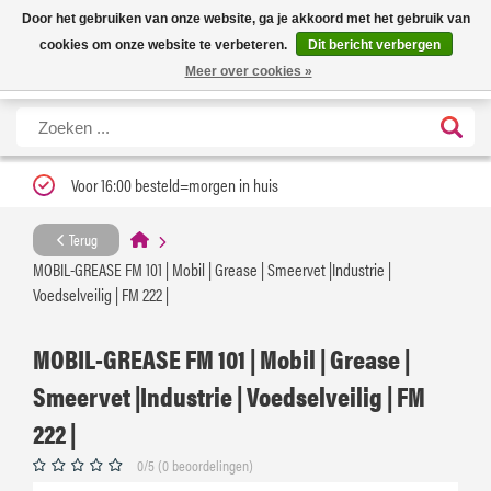
Nieuwe levertijd: 1 tot 3 werkdagen | Nu 25% korting op gehele assortiment
X
Door het gebruiken van onze website, ga je akkoord met het gebruik van
Carfume met kortingscode ''verfrissend''
cookies om onze website te verbeteren.
Dit bericht verbergen
Meer over cookies »
Voor 16:00 besteld=morgen in huis
Terug
MOBIL-GREASE FM 101 | Mobil | Grease | Smeervet |Industrie |
Voedselveilig | FM 222 |
MOBIL-GREASE FM 101 | Mobil | Grease |
Smeervet |Industrie | Voedselveilig | FM
222 |
0/5 (0 beoordelingen)