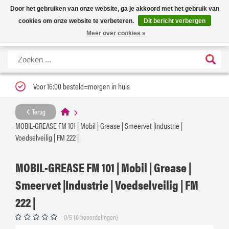
Nieuwe levertijd: 1 tot 3 werkdagen | Nu 25% korting op gehele assortiment
X
Door het gebruiken van onze website, ga je akkoord met het gebruik van
Carfume met kortingscode ''verfrissend''
cookies om onze website te verbeteren.
Dit bericht verbergen
Meer over cookies »
Voor 16:00 besteld=morgen in huis
Terug
MOBIL-GREASE FM 101 | Mobil | Grease | Smeervet |Industrie |
Voedselveilig | FM 222 |
MOBIL-GREASE FM 101 | Mobil | Grease |
Smeervet |Industrie | Voedselveilig | FM
222 |
0/5 (0 beoordelingen)