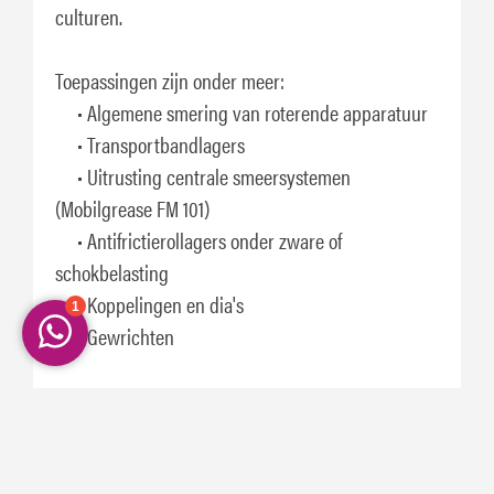
culturen.
Toepassingen zijn onder meer:
• Algemene smering van roterende apparatuur
• Transportbandlagers
• Uitrusting centrale smeersystemen
(Mobilgrease FM 101)
• Antifrictierollagers onder zware of
schokbelasting
• Koppelingen en dia's
• Gewrichten
Specificaties en goedkeuringen
Dit product heeft de volgende
FM
FM
bouwvergunningen:
101
222