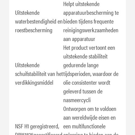
Helpt uitstekende
Uitstekende
apparatuurbescherming te
waterbestendigheid en
bieden tijdens frequente
roestbescherming
reinigingswerkzaamheden
aan apparatuur
Het product vertoont een
uitstekende stabiliteit
Uitstekende
gedurende lange
schuifstabiliteit van het
tijdsperioden, waardoor de
verdikkingsmiddel
olie consistenter wordt
geleverd tussen de
nasmeercycli
Ontworpen om te voldoen
aan wereldwijde eisen en
NSF H1 geregistreerd,
een multifunctionele
DIN51825gecertificeerd,
oplossing te bieden aan de