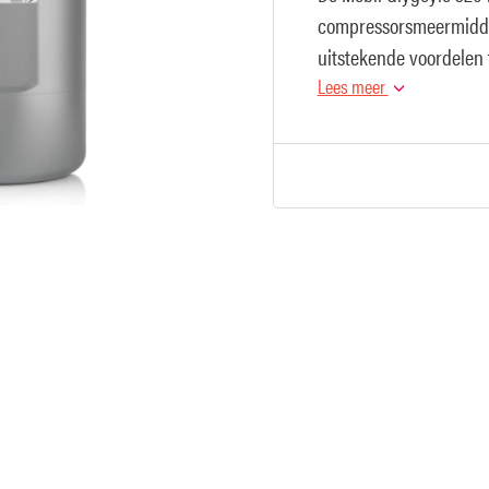
compressorsmeermiddel
uitstekende voordelen t
bescherming van mach
Lees meer