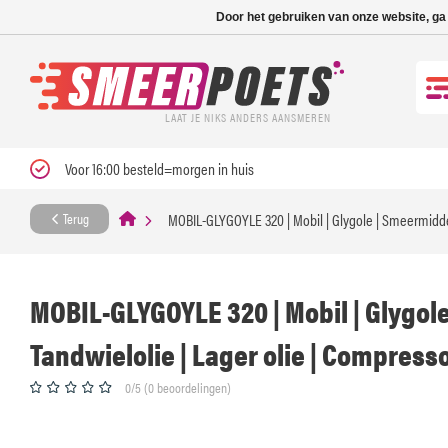
Nieuwe levertijd: 1
Door het gebruiken van onze website, ga
LAAT JE NIKS ANDERS AANSMEREN
Voor 16:00 besteld=morgen in huis
MOBIL-GLYGOYLE 320 | Mobil | Glygole | Smeermiddel 
Terug
MOBIL-GLYGOYLE 320 | Mobil | Glygol
Tandwielolie | Lager olie | Compressor
0/5 (0 beoordelingen)