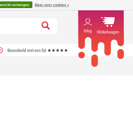
code ''verfrissend''
X
bericht verbergen
Meer over cookies »
Inlog
Winkelwagen
Beoordeeld met een 9,6 ★★★★★