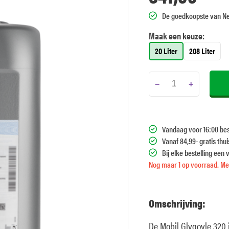
De goedkoopste van N
Maak een keuze:
20 Liter
208 Liter
−
+
Vandaag voor 16:00 bes
Vanaf 84,99- gratis thu
Bij elke bestelling een 
Nog maar 1 op voorraad. Mee
Omschrijving:
De Mobil Glygoyle 320 i