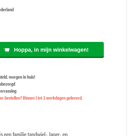
ederland
Hoppa, in mijn winkelwagen!
teld. morgen in huis!
isbezorgd
verrassing
r bestellen? Binnen 1 tot 3 werkdagen geleverd.
s een familie tandwiel-, lager- en