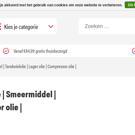
 tot 3 werkdagen | Nu 25% korting op gehele assortiment Carfume met kortings
 je akkoord met het gebruik van cookies om onze website te verbeteren.
Dit 
Kies je categorie
Vanaf €84,99 gratis thuisbezorgd
| Tandwielolie | Lager olie | Compressor olie |
e | Smeermiddel |
 olie |