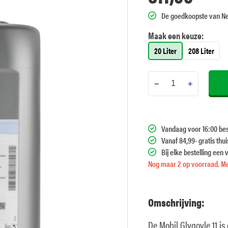
De goedkoopste van N
Maak een keuze:
20 Liter
208 Liter
−
+
Vandaag voor 16:00 bes
Vanaf 84,99- gratis thu
Bij elke bestelling een 
Nog maar 2 op voorraad. Me
Omschrijving:
De Mobil Glygoyle 11 i