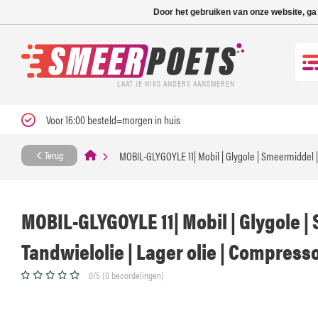
Nieuwe levertijd: 1
Door het gebruiken van onze website, ga
LAAT JE NIKS ANDERS AANSMEREN
Voor 16:00 besteld=morgen in huis
MOBIL-GLYGOYLE 11| Mobil | Glygole | Smeermiddel | 
Terug
MOBIL-GLYGOYLE 11| Mobil | Glygole |
Tandwielolie | Lager olie | Compressor
0/5 (0 beoordelingen)