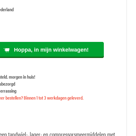
ederland
Hoppa, in mijn winkelwagen!
teld. morgen in huis!
isbezorgd
verrassing
er bestellen? Binnen 1 tot 3 werkdagen geleverd.
s een tandwiel-, lager- en compressorsmeermiddelen met