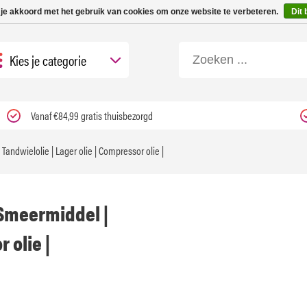
 tot 3 werkdagen | Nu 25% korting op gehele assortiment Carfume met kortings
 je akkoord met het gebruik van cookies om onze website te verbeteren.
Dit 
Kies je categorie
Vanaf €84,99 gratis thuisbezorgd
Tandwielolie | Lager olie | Compressor olie |
 Smeermiddel |
 olie |