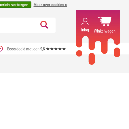
code ''verfrissend''
X
bericht verbergen
Meer over cookies »
Inlog
Winkelwagen
Beoordeeld met een 9,6 ★★★★★