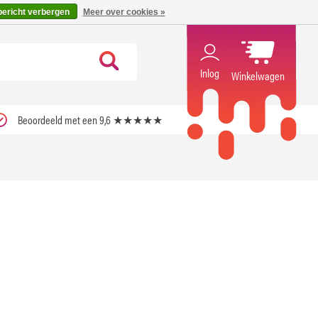
code ''verfrissend''
X
bericht verbergen
Meer over cookies »
Inlog
Winkelwagen
Beoordeeld met een 9,6 ★★★★★