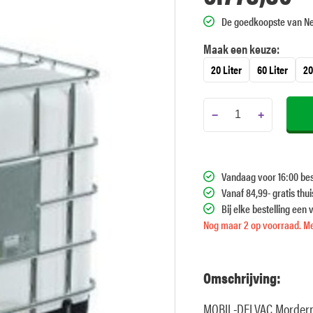
De goedkoopste van N
Maak een keuze:
20 Liter
60 Liter
20
−
+
Vandaag voor 16:00 bes
Vanaf 84,99- gratis thu
Bij elke bestelling een 
Nog maar 2 op voorraad. Me
Omschrijving:
MOBIL-DELVAC Mordern 