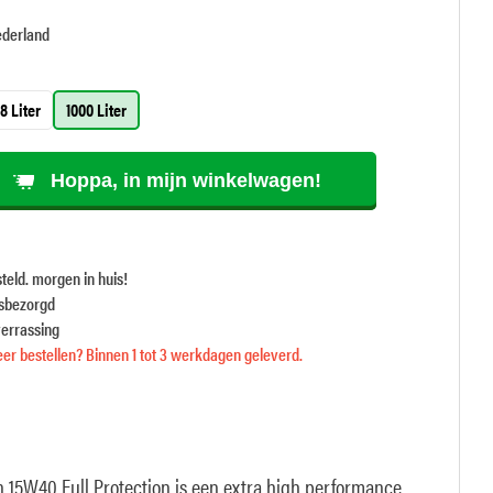
ederland
8 Liter
1000 Liter
Hoppa, in mijn winkelwagen!
teld. morgen in huis!
isbezorgd
verrassing
er bestellen? Binnen 1 tot 3 werkdagen geleverd.
15W40 Full Protection is een extra high performance