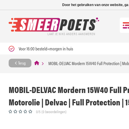
Nieuwe levertijd: 1
Door het gebruiken van onze website, ga
LAAT JE NIKS ANDERS AANSMEREN
Voor 16:00 besteld=morgen in huis
MOBIL-DELVAC Mordern 15W40 Full Protection | Mobil 
Terug
MOBIL-DELVAC Mordern 15W40 Full Pro
Motorolie | Delvac | Full Protection |
0/5 (0 beoordelingen)