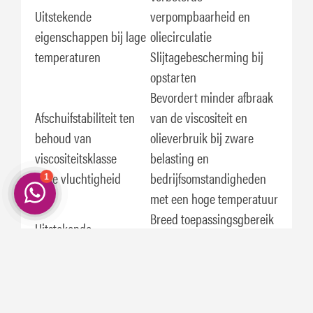
Uitstekende
verpompbaarheid en
eigenschappen bij lage
oliecirculatie
temperaturen
Slijtagebescherming bij
opstarten
Bevordert minder afbraak
Afschuifstabiliteit ten
van de viscositeit en
behoud van
olieverbruik bij zware
viscositeitsklasse
belasting en
Lage vluchtigheid
bedrijfsomstandigheden
met een hoge temperatuur
Breed toepassingsgbereik
Uitstekende
m.b.t. motoren en
viscositeitsindex
temperaturen
Toepassingen
Aanbevolen door ExxonMobil voor gebruik in: