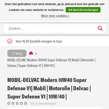
Nieuwe levertijd: 1 tot 3 werkdagen | Nu 25% korting op gehele assortiment
X
Door het gebruiken van onze website, ga je akkoord met het gebruik van
Carfume met kortingscode ''verfrissend''
cookies om onze website te verbeteren.
Dit bericht verbergen
Meer over cookies »
Voor 16:00 besteld=morgen in huis
Terug
MOBIL-DELVAC Modern 10W40 Super Defense V1| Mobil | Motorolie |
Delvac | Super Defense V1 | 10W/40 |
MOBIL-DELVAC Modern 10W40 Super
Defense V1| Mobil | Motorolie | Delvac |
Super Defense V1 | 10W/40 |
0/5 (0 beoordelingen)