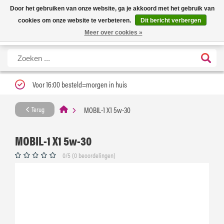
Nieuwe levertijd: 1 tot 3 werkdagen | Nu 25% korting op gehele assortiment
X
Door het gebruiken van onze website, ga je akkoord met het gebruik van
Carfume met kortingscode ''verfrissend''
cookies om onze website te verbeteren.
Dit bericht verbergen
Meer over cookies »
Voor 16:00 besteld=morgen in huis
MOBIL-1 X1 5w-30
Terug
MOBIL-1 X1 5w-30
0/5 (0 beoordelingen)