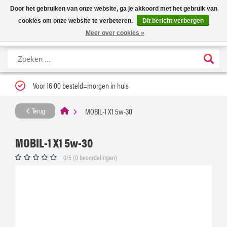
Nieuwe levertijd: 1 tot 3 werkdagen | Nu 25% korting op gehele assortiment
X
Door het gebruiken van onze website, ga je akkoord met het gebruik van
Carfume met kortingscode ''verfrissend''
cookies om onze website te verbeteren.
Dit bericht verbergen
Meer over cookies »
Voor 16:00 besteld=morgen in huis
MOBIL-1 X1 5w-30
Terug
MOBIL-1 X1 5w-30
0/5 (0 beoordelingen)