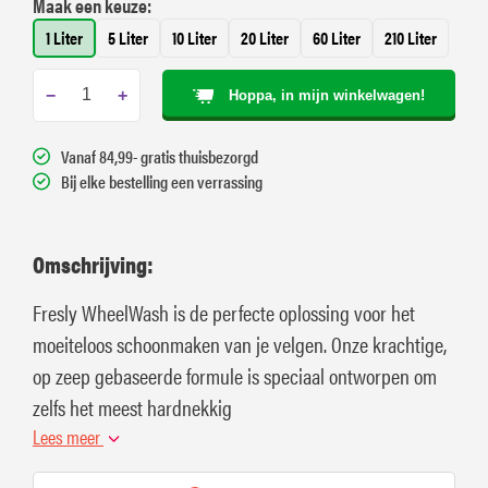
Maak een keuze:
1 Liter
5 Liter
10 Liter
20 Liter
60 Liter
210 Liter
−
+
Hoppa, in mijn winkelwagen!
Vanaf 84,99- gratis thuisbezorgd
Bij elke bestelling een verrassing
Omschrijving:
Fresly WheelWash is de perfecte oplossing voor het
moeiteloos schoonmaken van je velgen. Onze krachtige,
op zeep gebaseerde formule is speciaal ontworpen om
zelfs het meest hardnekkig
Lees meer