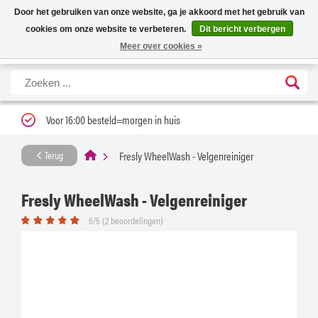
Nieuwe levertijd: 1 tot 3 werkdagen | Nu 25% korting op gehele assortiment
X
Door het gebruiken van onze website, ga je akkoord met het gebruik van
Carfume met kortingscode ''verfrissend''
cookies om onze website te verbeteren.
Dit bericht verbergen
Meer over cookies »
Voor 16:00 besteld=morgen in huis
Fresly WheelWash - Velgenreiniger
Terug
Fresly WheelWash - Velgenreiniger
5/5 (2 beoordelingen)