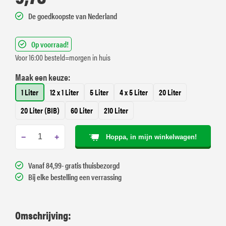
De goedkoopste van Nederland
Op voorraad!
Voor 16:00 besteld=morgen in huis
Maak een keuze:
1 Liter
12 x 1 Liter
5 Liter
4 x 5 Liter
20 Liter
20 Liter (BIB)
60 Liter
210 Liter
−
+
Hoppa, in mijn winkelwagen!
Vanaf 84,99- gratis thuisbezorgd
Bij elke bestelling een verrassing
Omschrijving: