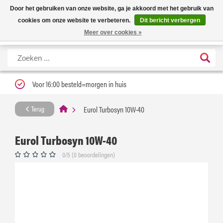
Nieuwe levertijd: 1 tot 3 werkdagen | Nu 25% korting op gehele assortiment
X
Door het gebruiken van onze website, ga je akkoord met het gebruik van
Carfume met kortingscode ''verfrissend''
cookies om onze website te verbeteren.
Dit bericht verbergen
Meer over cookies »
Voor 16:00 besteld=morgen in huis
Eurol Turbosyn 10W-40
Terug
Eurol Turbosyn 10W-40
0/5 (0 beoordelingen)