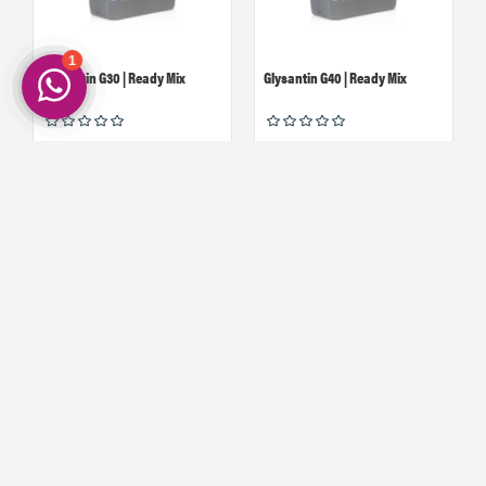
Glysantin G30 | Ready Mix
Glysantin G40 | Ready Mix
02
58
7,
5,
Op voorraad!
Op voorraad!
Koelvloeistof - 37 Â°C G12+ Rood
Trechter Opvouwbaar -