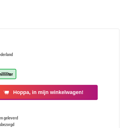
ederland
illiliter
Hoppa, in mijn winkelwagen!
en geleverd
isbezorgd