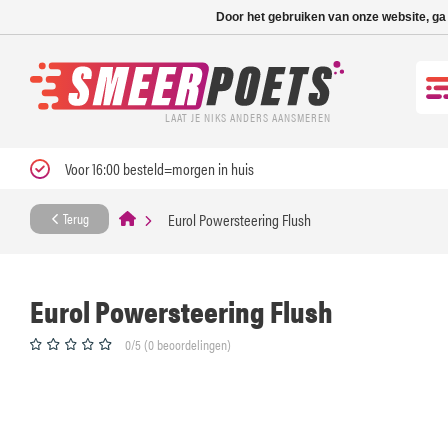
Nieuwe levertijd: 1
Door het gebruiken van onze website, ga
LAAT JE NIKS ANDERS AANSMEREN
Voor 16:00 besteld=morgen in huis
Eurol Powersteering Flush
Terug
Eurol Powersteering Flush
0/5 (0 beoordelingen)