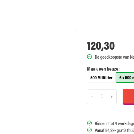
120,30
De goedkoopste van N
Maak een keuze:
500 Milliliter
6 x 500 m
−
+
Binnen 1 tot 4 werkdag
Vanaf 84,99- gratis thu