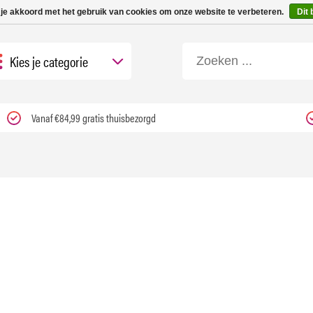
 tot 3 werkdagen | Nu 25% korting op gehele assortiment Carfume met kortings
 je akkoord met het gebruik van cookies om onze website te verbeteren.
Dit 
Kies je categorie
Vanaf €84,99 gratis thuisbezorgd