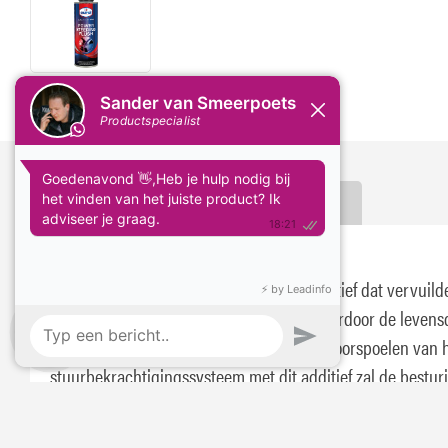
Delen:
Omschrijving
Specificaties
Eurol Powersteering Flush
Eurol Powersteering Flush is een olie-additief dat vervuild
stuurbekrachtigingssystemen reinigt, waardoor de leven
van het systeem wordt verlengd. Na het doorspoelen van 
stuurbekrachtigingssysteem met dit additief zal de bestur
helder en precies aanvoelen. Eurol Powersteering Flush
verwijdert lak en aanslag zonder afdichtingen of pakking