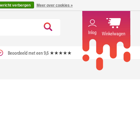
code ''verfrissend''
X
bericht verbergen
Meer over cookies »
Inlog
Winkelwagen
Beoordeeld met een 9,6 ★★★★★