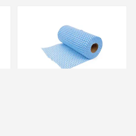
Benson Schoonmaakdoekjes op Rol - 50
stuks
4,
67
ad!
Op voorraad!