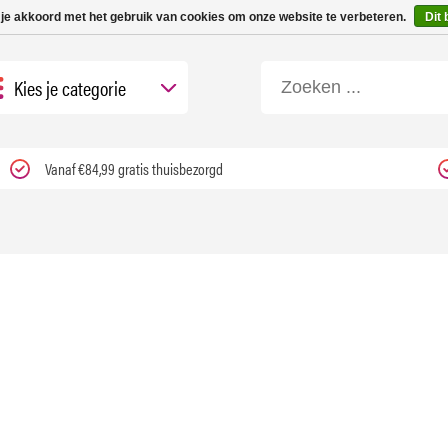
 tot 3 werkdagen | Nu 25% korting op gehele assortiment Carfume met kortings
 je akkoord met het gebruik van cookies om onze website te verbeteren.
Dit 
Kies je categorie
Vanaf €84,99 gratis thuisbezorgd