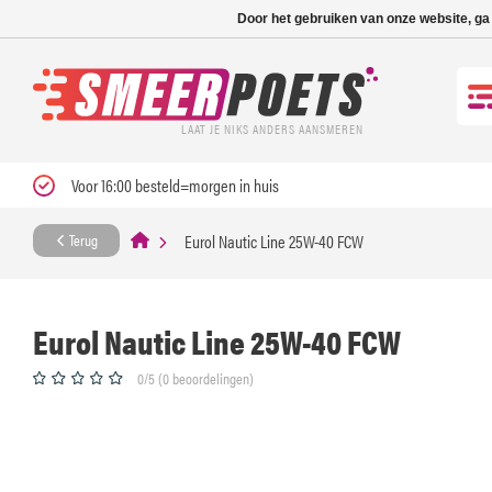
Nieuwe levertijd: 1
Door het gebruiken van onze website, ga
LAAT JE NIKS ANDERS AANSMEREN
Voor 16:00 besteld=morgen in huis
Eurol Nautic Line 25W-40 FCW
Terug
Eurol Nautic Line 25W-40 FCW
0/5 (0 beoordelingen)