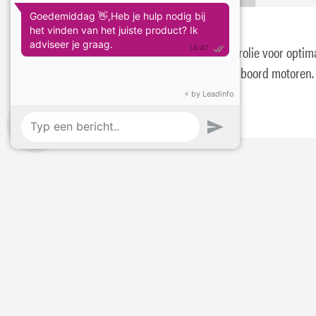
Eurol Nautic Line 25W-40 FCW
Eurol Nautic Line 25W-40 FCW is een motorolie voor optim
smering en bescherming van 4-takt buitenboord motoren.
Stel je vraag:
Mail
Instagram
Bel
App