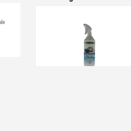
ale
Biomex Power Clean 1 Liter
8,
46
Op voorra