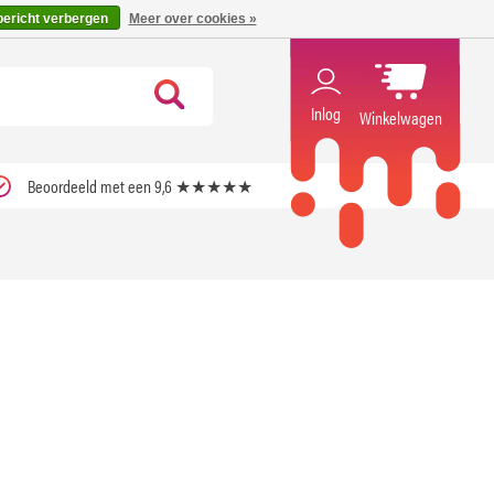
code ''verfrissend''
X
bericht verbergen
Meer over cookies »
Inlog
Winkelwagen
Beoordeeld met een 9,6 ★★★★★