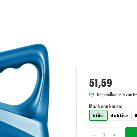
51,59
De goedkoopste van N
Maak een keuze:
5 Liter
4 x 5 Liter
6
−
+