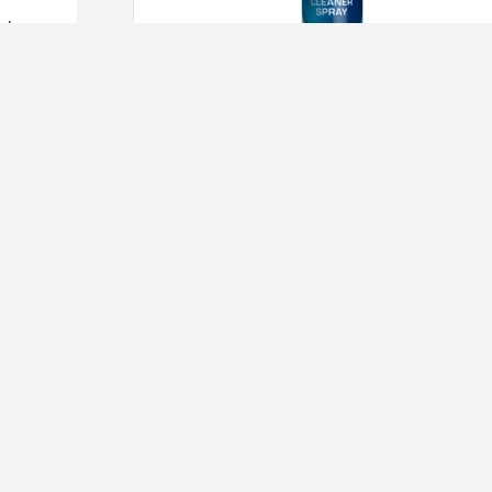
ndex,
een
Eurol Brake Cleaner Spray
nimum
abiel
3,
59
Op voorra
hikt
ikt
Bekijk alle overige
heden.