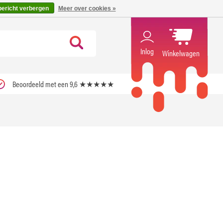
code ''verfrissend''
X
bericht verbergen
Meer over cookies »
Inlog
Winkelwagen
Beoordeeld met een 9,6 ★★★★★