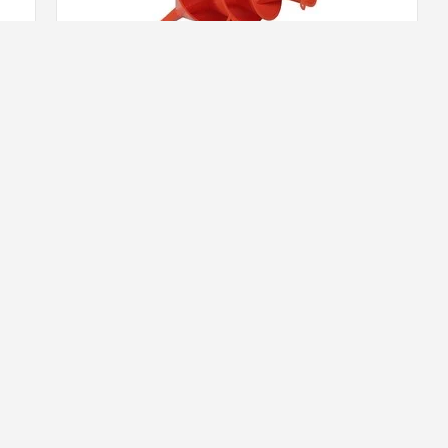
Trechter Set - 4 Delig
4,
19
ad!
Op voorraad!
Bekijk alle equipment