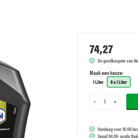
74,27
De goedkoopste van N
Maak een keuze:
1 Liter
6 x 1 Liter
−
+
Vandaag voor 16:00 bes
Vanaf 84,99- gratis thu