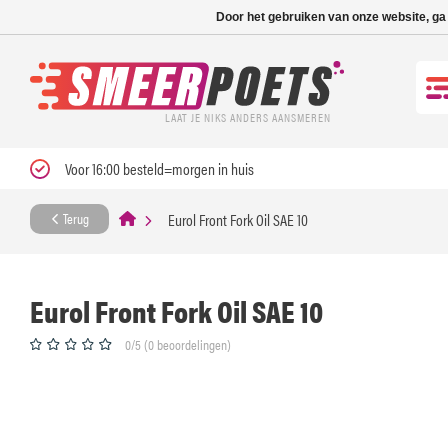
Nieuwe levertijd: 1
Door het gebruiken van onze website, ga
LAAT JE NIKS ANDERS AANSMEREN
Voor 16:00 besteld=morgen in huis
Eurol Front Fork Oil SAE 10
Terug
Eurol Front Fork Oil SAE 10
0/5 (0 beoordelingen)