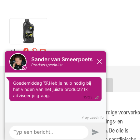
Delen:
Omschrijving
Specificaties
Eurol Front Fork Oil SAE 10
Eurol Front Fork Oil SAE 10 is een hoogwaardige voorvorkol
speciaal ontwikkeld voor hydraulische verings- en
schokdempingssystemen van motorfietsen. De olie is
samengesteld uit zorgvuldig geselecteerde paraffinische