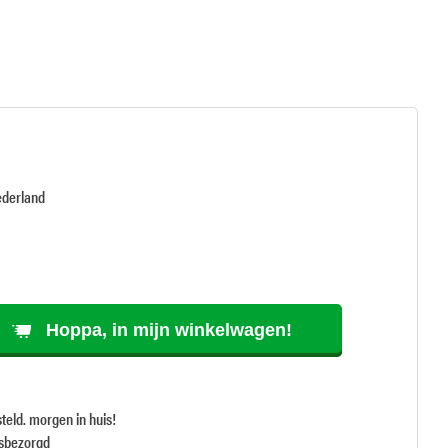
ederland
Hoppa, in mijn winkelwagen!
teld. morgen in huis!
isbezorgd