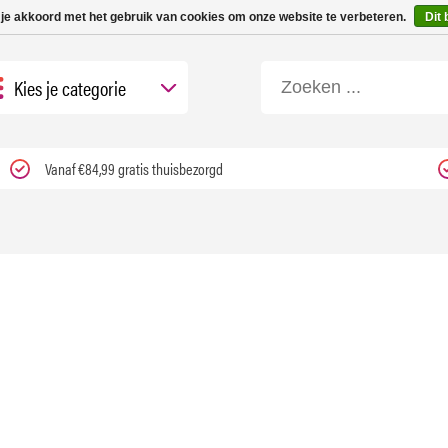
 tot 3 werkdagen | Nu 25% korting op gehele assortiment Carfume met kortings
 je akkoord met het gebruik van cookies om onze website te verbeteren.
Dit 
Kies je categorie
Vanaf €84,99 gratis thuisbezorgd