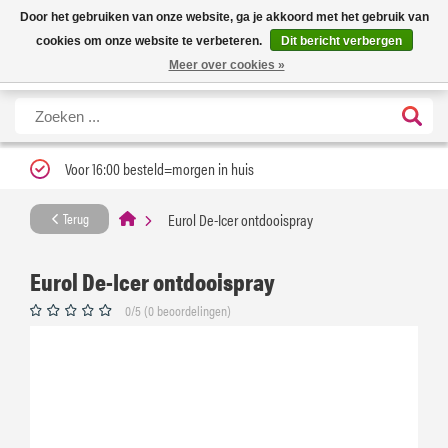
Nieuwe levertijd: 1 tot 3 werkdagen | Nu 25% korting op gehele assortiment
X
Door het gebruiken van onze website, ga je akkoord met het gebruik van
Carfume met kortingscode ''verfrissend''
cookies om onze website te verbeteren.
Dit bericht verbergen
Meer over cookies »
Voor 16:00 besteld=morgen in huis
Eurol De-Icer ontdooispray
Terug
Eurol De-Icer ontdooispray
0/5 (0 beoordelingen)