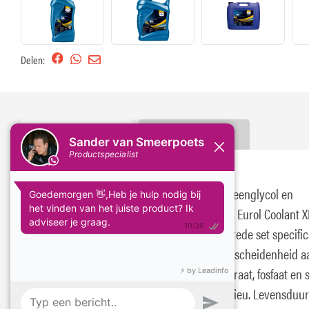
Delen:
Omschrijving
Specificaties
BESCHRIJVING
Long-life' koelvloeistof, gebaseerd op ethyleenglycol en
organische corrosie-inhibitoren.Aangezien Eurol Coolant X
voldoet aan het prestatieniveau van een brede set specific
kan het worden toegepast in een grote verscheidenheid a
voertuigen.. XL is vrij van nitriet, amine, boraat, fosfaat en s
en draagt hiermee bij aan een schoner milieu. Levensduu