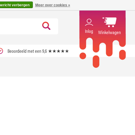
code ''verfrissend''
X
bericht verbergen
Meer over cookies »
Inlog
Winkelwagen
Beoordeeld met een 9,6 ★★★★★