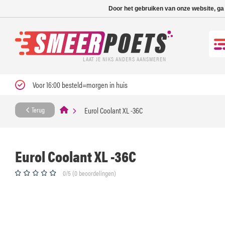
Nieuwe levertijd: 1
Door het gebruiken van onze website, ga
LAAT JE NIKS ANDERS AANSMEREN
Voor 16:00 besteld=morgen in huis
Eurol Coolant XL -36C
Terug
Eurol Coolant XL -36C
0/5 (0 beoordelingen)