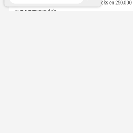
dit product is 5 jaar of 650.000 km voor trucks en 250.00
voor personenauto's.
PERFORMANCE
Performance level
VW TL-774 F (G12+)
VW TL-774 D (G12)
BS 6580
ASTM D3306
ASTM D4985
ASTM D4656
AFNOR NFR 15-601
MB 326.3
MAN 324 Typ SNF
SAE J1034
Renault Type D
MTU MTL 5048