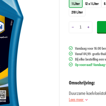
1 Liter
12 x 1 Liter
5
210 Liter
−
+
Vandaag voor 16:00 bes
Vanaf 84,99- gratis thu
Bij elke bestelling een 
Op voorraad! Vandaag v
Omschrijving:
Duurzame koelvloeistof
Lees meer