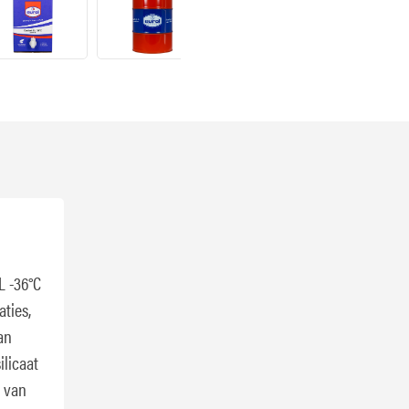
L -36°C
aties,
an
ilicaat
r van