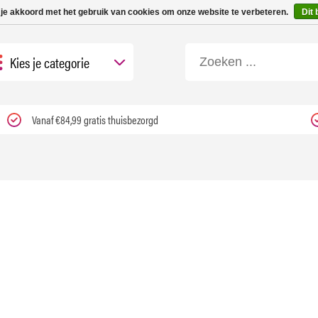
 tot 3 werkdagen | Nu 25% korting op gehele assortiment Carfume met kortings
 je akkoord met het gebruik van cookies om onze website te verbeteren.
Dit 
Kies je categorie
Vanaf €84,99 gratis thuisbezorgd