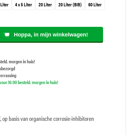
 Liter
4 x 5 Liter
20 Liter
20 Liter (BIB)
60 Liter
Hoppa, in mijn winkelwagen!
teld. morgen in huis!
isbezorgd
verrassing
oor 16:00 besteld. morgen in huis!
, op basis van organische corrosie-inhibitoren