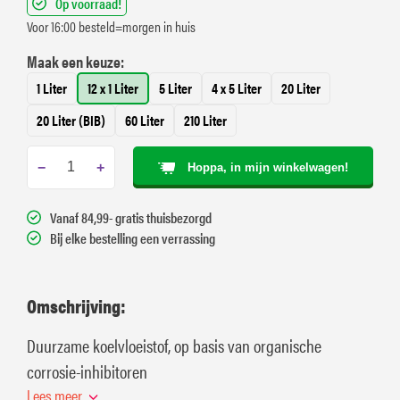
Op voorraad!
Voor 16:00 besteld=morgen in huis
Maak een keuze:
1 Liter
12 x 1 Liter
5 Liter
4 x 5 Liter
20 Liter
20 Liter (BIB)
60 Liter
210 Liter
−
+
Hoppa, in mijn winkelwagen!
Vanaf 84,99- gratis thuisbezorgd
Bij elke bestelling een verrassing
Omschrijving:
Duurzame koelvloeistof, op basis van organische
corrosie-inhibitoren
Lees meer