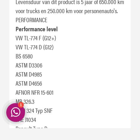
Levensduur van dit product is 5 jaar of 650.000 km
voor trucks en 250.000 km voor personenauto's.
PERFORMANCE
Performance level
VW TL-774 F (G12+)
VW TL-774 D (G12)
BS 6580
ASTM D3306
ASTM D4985
ASTM D4656
AFNOR NFR 15-601
MB 326.3
MAN 324 Typ SNF
SAE J1034
Renault Type D
MTU MTL 5048