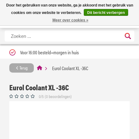
Nieuwe levertijd: 1 tot 3 werkdagen | Nu 25% korting op gehele assortiment
X
Door het gebruiken van onze website, ga je akkoord met het gebruik van
Carfume met kortingscode ''verfrissend''
cookies om onze website te verbeteren.
Dit bericht verbergen
Meer over cookies »
Voor 16:00 besteld=morgen in huis
Eurol Coolant XL -36C
Terug
Eurol Coolant XL -36C
0/5 (0 beoordelingen)