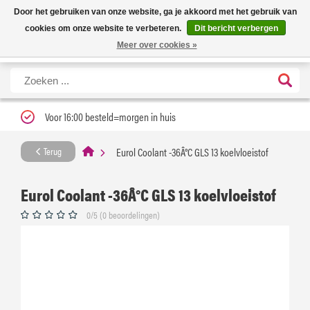
Nieuwe levertijd: 1 tot 3 werkdagen | Nu 25% korting op gehele assortiment
X
Door het gebruiken van onze website, ga je akkoord met het gebruik van
Carfume met kortingscode ''verfrissend''
cookies om onze website te verbeteren.
Dit bericht verbergen
Meer over cookies »
Voor 16:00 besteld=morgen in huis
Eurol Coolant -36Â°C GLS 13 koelvloeistof
Terug
Eurol Coolant -36Â°C GLS 13 koelvloeistof
0/5 (0 beoordelingen)