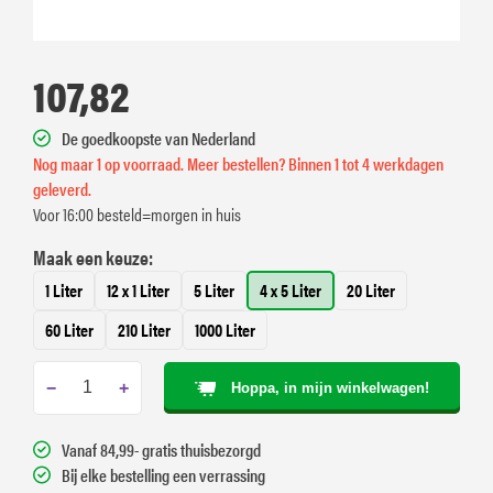
107,82
De goedkoopste van Nederland
Nog maar 1 op voorraad. Meer bestellen? Binnen 1 tot 4 werkdagen
geleverd.
Voor 16:00 besteld=morgen in huis
Maak een keuze:
1 Liter
12 x 1 Liter
5 Liter
4 x 5 Liter
20 Liter
60 Liter
210 Liter
1000 Liter
−
+
Hoppa, in mijn winkelwagen!
Vanaf 84,99- gratis thuisbezorgd
Bij elke bestelling een verrassing