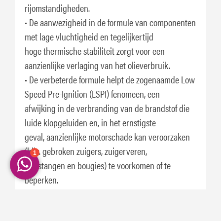
rijomstandigheden.
• De aanwezigheid in de formule van componenten
met lage vluchtigheid en tegelijkertijd
hoge thermische stabiliteit zorgt voor een
aanzienlijke verlaging van het olieverbruik.
• De verbeterde formule helpt de zogenaamde Low
Speed Pre-Ignition (LSPI) fenomeen, een
afwijking in de verbranding van de brandstof die
luide klopgeluiden en, in het ernstigste
geval, aanzienlijke motorschade kan veroorzaken
(bijv. gebroken zuigers, zuigerveren,
drijfstangen en bougies) te voorkomen of te
beperken.
• Eni i-Sint XEF 0W-20 voldoet aan de vereisten van
de meest recente specificaties van