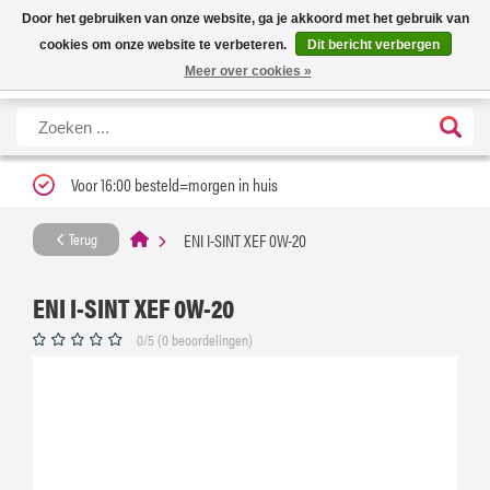
Nieuwe levertijd: 1 tot 3 werkdagen | Nu 25% korting op gehele assortiment
X
Door het gebruiken van onze website, ga je akkoord met het gebruik van
Carfume met kortingscode ''verfrissend''
cookies om onze website te verbeteren.
Dit bericht verbergen
Meer over cookies »
Voor 16:00 besteld=morgen in huis
ENI I-SINT XEF 0W-20
Terug
ENI I-SINT XEF 0W-20
0/5 (0 beoordelingen)