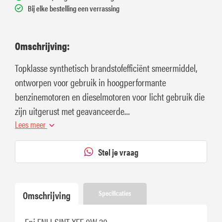
Bij elke bestelling een verrassing
Omschrijving:
Topklasse synthetisch brandstofefficiënt smeermiddel,
ontworpen voor gebruik in hoogperformante
benzinemotoren en dieselmotoren voor licht gebruik die
zijn uitgerust met geavanceerde
nabehandelingssystemen zoals dieselroetfilters (DPF).
Lees meer
Stel je vraag
Omschrijving
Specificaties
Eni ENI I-SINT XEF 0W-20