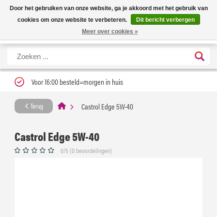
Nieuwe levertijd: 1 tot 3 werkdagen | Nu 25% korting op gehele assortiment
X
Door het gebruiken van onze website, ga je akkoord met het gebruik van
Carfume met kortingscode ''verfrissend''
cookies om onze website te verbeteren.
Dit bericht verbergen
Meer over cookies »
Voor 16:00 besteld=morgen in huis
Castrol Edge 5W-40
Terug
Castrol Edge 5W-40
0/5 (0 beoordelingen)