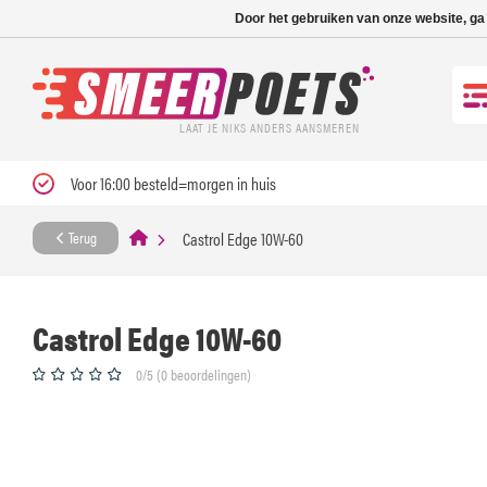
Nieuwe levertijd: 1
Door het gebruiken van onze website, ga
LAAT JE NIKS ANDERS AANSMEREN
Voor 16:00 besteld=morgen in huis
Castrol Edge 10W-60
Terug
Castrol Edge 10W-60
0/5 (0 beoordelingen)