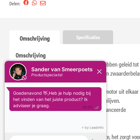
Delen:
Omschrijving
Specificaties
Omschrijving
Ontwikkelingen in de motortechnologie hebben geleid tot
vermogen en rendement waardoor motoren zwaarderbela
worden dan ooit tevoren.
Het enige dat metalen onderdelen van de motor uit elkaar
is de olie, dus het moet sterk zijn en sterk blijven.
Castrol EDGE is het sterkste en meest geavanceerde
motorolieassortiment van Castrol.
De TITANIUM FST™ verdubbelt de filmsterkte, het zorgt voo