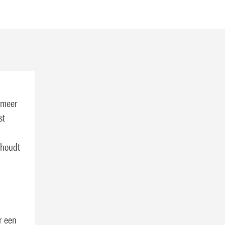
 meer
st
 houdt
r een