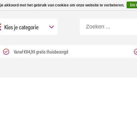
 tot 3 werkdagen | Nu 25% korting op gehele assortiment Carfume met kortings
 je akkoord met het gebruik van cookies om onze website te verbeteren.
Dit 
Kies je categorie
Vanaf €84,99 gratis thuisbezorgd