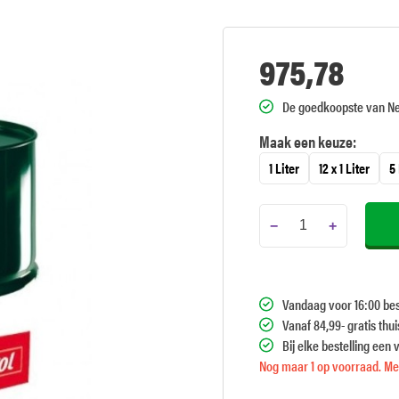
975,78
De goedkoopste van N
Maak een keuze:
1 Liter
12 x 1 Liter
5 
−
+
Vandaag voor 16:00 bes
Vanaf 84,99- gratis thu
Bij elke bestelling een 
Nog maar 1 op voorraad. Mee