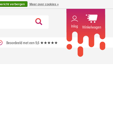
code ''verfrissend''
X
bericht verbergen
Meer over cookies »
Inlog
Winkelwagen
Beoordeeld met een 9,6 ★★★★★