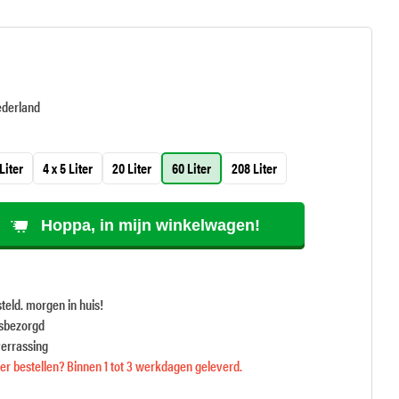
ederland
Liter
4 x 5 Liter
20 Liter
60 Liter
208 Liter
Hoppa, in mijn winkelwagen!
teld. morgen in huis!
isbezorgd
verrassing
r bestellen? Binnen 1 tot 3 werkdagen geleverd.