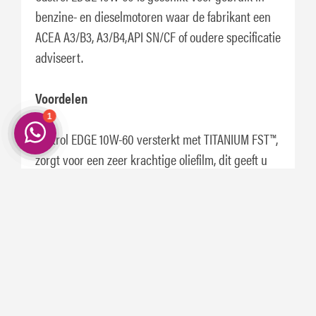
benzine- en dieselmotoren waar de fabrikant een
ACEA A3/B3, A3/B4,API SN/CF of oudere specificatie
adviseert.
Voordelen
Castrol EDGE 10W-60 versterkt met TITANIUM FST™,
zorgt voor een zeer krachtige oliefilm, dit geeft u
het vertrouwen om maximale motorprestaties te
vragen van de motor.
Sport motoren met de nieuwste technologie van
vandaag werken onder een hogere druk en eisen
een olie met een ongeëvenaarde kracht en
prestatie niveau.