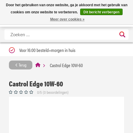
Nieuwe levertijd: 1 tot 3 werkdagen | Nu 25% korting op gehele assortiment
X
Door het gebruiken van onze website, ga je akkoord met het gebruik van
Carfume met kortingscode ''verfrissend''
cookies om onze website te verbeteren.
Dit bericht verbergen
Meer over cookies »
Voor 16:00 besteld=morgen in huis
Castrol Edge 10W-60
Terug
Castrol Edge 10W-60
0/5 (0 beoordelingen)