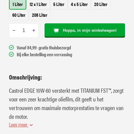
1 Liter
12 x 1 Liter
5 Liter
4 x 5 Liter
20 Liter
60 Liter
208 Liter
−
+
Hoppa, in mijn winkelwagen!
Vanaf 84,99- gratis thuisbezorgd
Bij elke bestelling een verrassing
Omschrijving:
Castrol EDGE 10W-60 versterkt met TITANIUM FST™, zorgt
voor een zeer krachtige oliefilm, dit geeft u het
vertrouwen om maximale motorprestaties te vragen van
de motor.
Lees meer