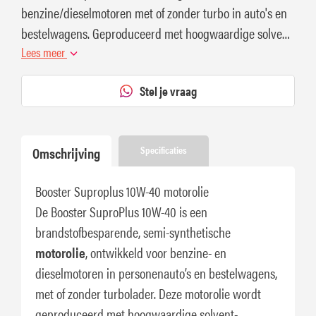
benzine/dieselmotoren met of zonder turbo in auto's en
bestelwagens. Geproduceerd met hoogwaardige solvent
geraffineerde en synthetische basisoliën.
Lees meer
Stel je vraag
Omschrijving
Specificaties
Booster Suproplus 10W-40 motorolie
De Booster SuproPlus 10W-40 is een
brandstofbesparende, semi-synthetische
motorolie
, ontwikkeld voor benzine- en
dieselmotoren in personenauto’s en bestelwagens,
met of zonder turbolader. Deze motorolie wordt
geproduceerd met hoogwaardige solvent-