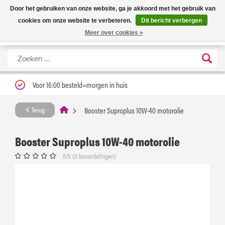
Nieuwe levertijd: 1 tot 3 werkdagen | Nu 25% korting op gehele assortiment
X
Door het gebruiken van onze website, ga je akkoord met het gebruik van
Carfume met kortingscode ''verfrissend''
cookies om onze website te verbeteren.
Dit bericht verbergen
Meer over cookies »
Voor 16:00 besteld=morgen in huis
Booster Suproplus 10W-40 motorolie
Terug
Booster Suproplus 10W-40 motorolie
0/5 (0 beoordelingen)