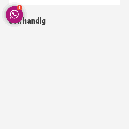
Ook handig
Glysantin G48 | Ready Mix
Benson Schoonmaakdoekjes
op Rol - 50 stuks
06
67
105,
4,
Op voorraad!
Op voorraad!