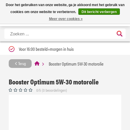
Nieuwe levertijd: 1 tot 3 werkdagen | Nu 25% korting op gehele assortiment
X
Door het gebruiken van onze website, ga je akkoord met het gebruik van
Carfume met kortingscode ''verfrissend''
cookies om onze website te verbeteren.
Dit bericht verbergen
Meer over cookies »
Voor 16:00 besteld=morgen in huis
Booster Optimum 5W-30 motorolie
Terug
Booster Optimum 5W-30 motorolie
0/5 (0 beoordelingen)