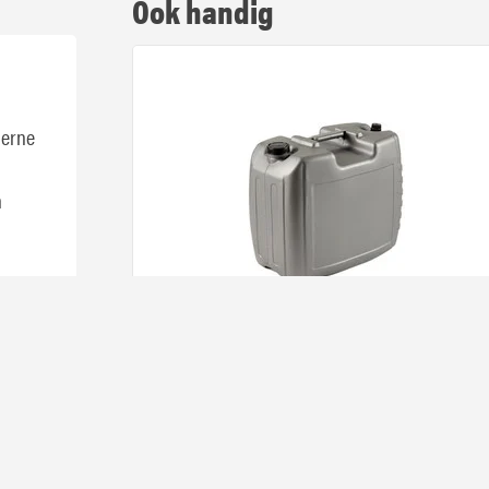
Ook handig
derne
n
ude
Glysantin G48 | Ready Mix
W
105,
06
Op voorra