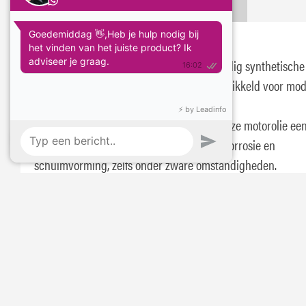
Omschrijving
Specificaties
Booster Magnesium 5W-30 motorolie
De Booster Magnesium 5W-30 is een volledig synthetische
motorolie van de nieuwste generatie, ontwikkeld voor mo
benzine- en dieselmotoren.
Dankzij geavanceerde additieven biedt deze motorolie ee
uitstekende bescherming tegen slijtage, corrosie en
schuimvorming, zelfs onder zware omstandigheden.
De brandstofbesparende formulering zorgt voor snelle ko
starts, een veilige smeerfilm bij hoge temperaturen en
ondersteunt verlengde olieverversingsintervallen.
De Booster Magnesium 5W-30 voldoet aan de eisen van V
LongLife III en aan alle motorbeschermingseisen van ACEA
C2/C3*.