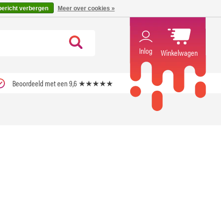
code ''verfrissend''
X
bericht verbergen
Meer over cookies »
Inlog
Winkelwagen
Beoordeeld met een 9,6 ★★★★★