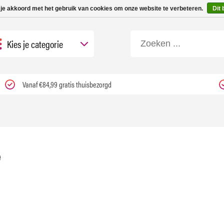
 tot 3 werkdagen | Nu 25% korting op gehele assortiment Carfume met kortings
 je akkoord met het gebruik van cookies om onze website te verbeteren.
Dit 
Kies je categorie
Vanaf €84,99 gratis thuisbezorgd
e