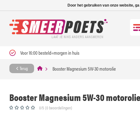
Nieuwe levertijd: 1
Door het gebruiken van onze website, ga
LAAT JE NIKS ANDERS AANSMEREN
Voor 16:00 besteld=morgen in huis
Booster Magnesium 5W-30 motorolie
Terug
Booster Magnesium 5W-30 motoroli
0/5 (0 beoordelingen)