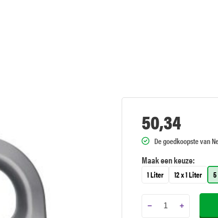
50,34
De goedkoopste van N
Maak een keuze:
1 Liter
12 x 1 Liter
5
−
+