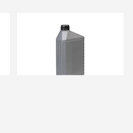
Smeerpoets Ruitensproeier Antivries -66Â°
Concentraat
94,
31
ad!
Op voorraad!