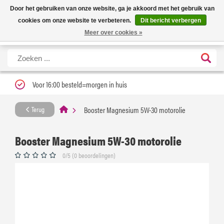
Nieuwe levertijd: 1 tot 3 werkdagen | Nu 25% korting op gehele assortiment
X
Door het gebruiken van onze website, ga je akkoord met het gebruik van
Carfume met kortingscode ''verfrissend''
cookies om onze website te verbeteren.
Dit bericht verbergen
Meer over cookies »
Voor 16:00 besteld=morgen in huis
Booster Magnesium 5W-30 motorolie
Terug
Booster Magnesium 5W-30 motorolie
0/5 (0 beoordelingen)