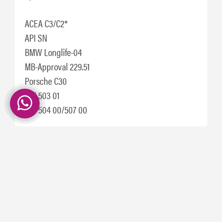
ACEA C3/C2*
API SN
BMW Longlife-04
MB-Approval 229.51
Porsche C30
VW 503 01
VW 504 00/507 00
Ook handig