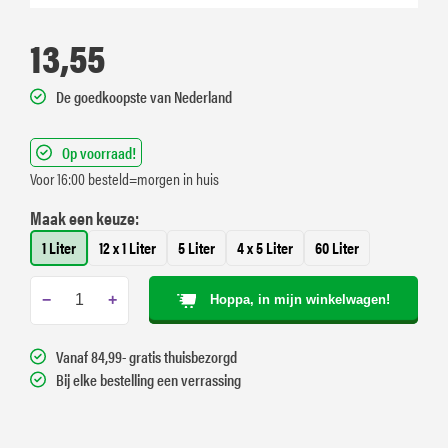
13,55
De goedkoopste van Nederland
Op voorraad!
Voor 16:00 besteld=morgen in huis
Maak een keuze:
1 Liter
12 x 1 Liter
5 Liter
4 x 5 Liter
60 Liter
−
+
Hoppa, in mijn winkelwagen!
Vanaf 84,99- gratis thuisbezorgd
Bij elke bestelling een verrassing