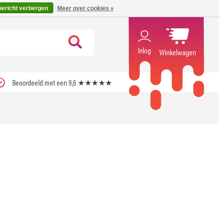
code ''verfrissend''
X
bericht verbergen
Meer over cookies »
Inlog
Winkelwagen
Beoordeeld met een 9,6 ★★★★★