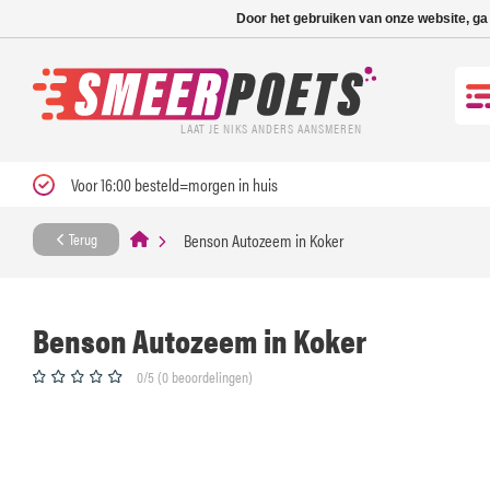
Nieuwe levertijd: 1
Door het gebruiken van onze website, ga
LAAT JE NIKS ANDERS AANSMEREN
Voor 16:00 besteld=morgen in huis
Benson Autozeem in Koker
Terug
Benson Autozeem in Koker
0/5 (0 beoordelingen)