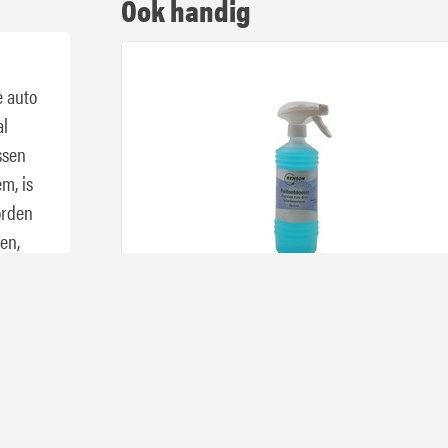
Ook handig
e auto
al
ssen
m, is
orden
en,
 en hij
ierdoor
r voor
Benson Ruitenontdooier 500 ml
ft en
 met
utozeem
4,
79
Op voorra
eller