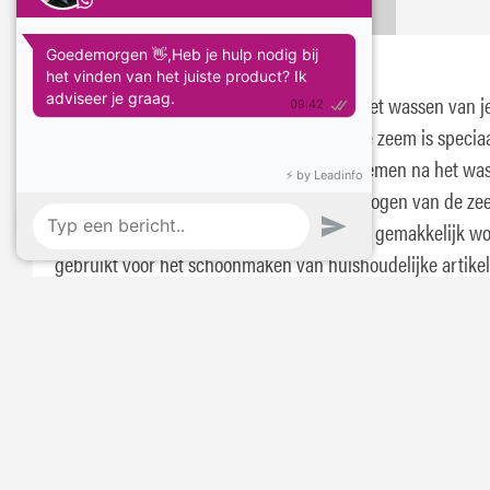
Omschrijving
Specificaties
Benson Autozeem in Koker
Met de Benson Autozeem in Koker wordt het wassen van j
een fluitje van een cent. Deze synthetische zeem is specia
ontworpen om veilig water en vuil op te nemen na het wa
van je auto. Dankzij het absorberend vermogen van de zee
hij veilig voor alle oppervlakken en kan hij gemakkelijk w
gebruikt voor het schoonmaken van huishoudelijke artikel
boten en meer. De afmetingen van de zeem zijn 40 x 30 cm
wordt geleverd in een handige afsluitbare opbergkoker. H
blijft de zeem vochtig en gebruiksklaar en is hij altijd klaa
gebruik. De koker zorgt er ook voor dat de zeem netjes blij
beschermd wordt tegen vuil. Spoel de zeem na gebruik af
koud water en berg hem op in de koker. Met de Benson A
in Koker wordt het wassen van je auto gemakkelijker en sn