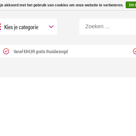
 tot 3 werkdagen | Nu 25% korting op gehele assortiment Carfume met kortings
 je akkoord met het gebruik van cookies om onze website te verbeteren.
Dit 
Kies je categorie
Vanaf €84,99 gratis thuisbezorgd