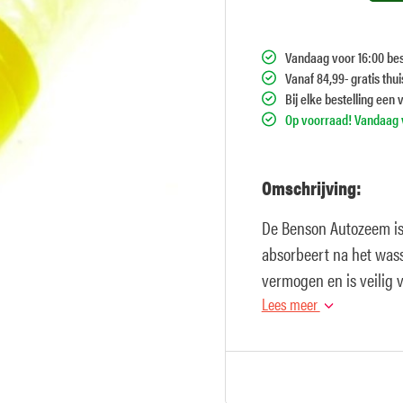
Vandaag voor 16:00 bes
Vanaf 84,99- gratis thu
Bij elke bestelling een 
Op voorraad! Vandaag v
Omschrijving:
De Benson Autozeem is 
absorbeert na het wass
vermogen en is veilig 
handige afsluitbare ko
Lees meer