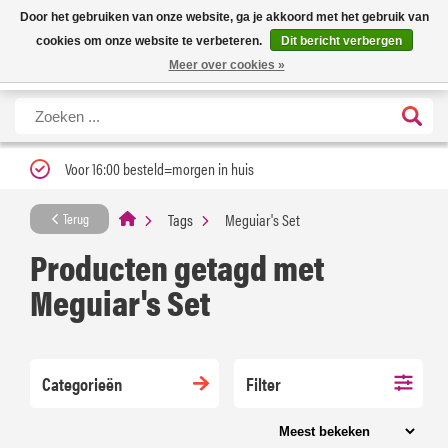
Nieuwe levertijd: 1 tot 3 werkdagen | Nu 25% korting op gehele assortiment
X
Door het gebruiken van onze website, ga je akkoord met het gebruik van
Carfume met kortingscode ''verfrissend''
cookies om onze website te verbeteren.
Dit bericht verbergen
Meer over cookies »
Voor 16:00 besteld=morgen in huis
Tags
Meguiar's Set
Terug
Producten getagd met
Meguiar's Set
Categorieën
Filter