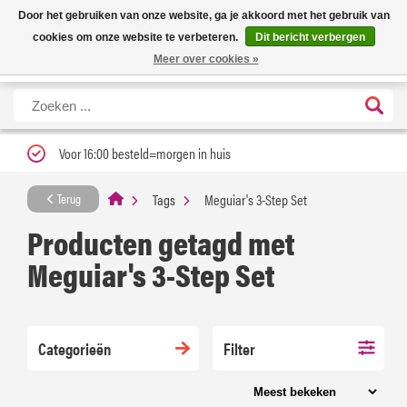
Nieuwe levertijd: 1 tot 3 werkdagen | Nu 25% korting op gehele assortiment
X
Door het gebruiken van onze website, ga je akkoord met het gebruik van
Carfume met kortingscode ''verfrissend''
cookies om onze website te verbeteren.
Dit bericht verbergen
Meer over cookies »
Voor 16:00 besteld=morgen in huis
Tags
Meguiar's 3-Step Set
Terug
Producten getagd met
Meguiar's 3-Step Set
Categorieën
Filter