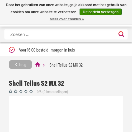
Nieuwe levertijd: 1 tot 3 werkdagen | Nu 25% korting op gehele assortiment
X
Door het gebruiken van onze website, ga je akkoord met het gebruik van
Carfume met kortingscode ''verfrissend''
cookies om onze website te verbeteren.
Dit bericht verbergen
Meer over cookies »
Voor 16:00 besteld=morgen in huis
Shell Tellus S2 MX 32
Terug
Shell Tellus S2 MX 32
0/5 (0 beoordelingen)