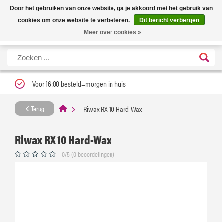
Nieuwe levertijd: 1 tot 3 werkdagen | Nu 25% korting op gehele assortiment
X
Door het gebruiken van onze website, ga je akkoord met het gebruik van
Carfume met kortingscode ''verfrissend''
cookies om onze website te verbeteren.
Dit bericht verbergen
Meer over cookies »
Voor 16:00 besteld=morgen in huis
Riwax RX 10 Hard-Wax
Terug
Riwax RX 10 Hard-Wax
0/5 (0 beoordelingen)