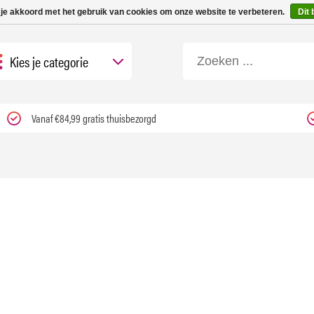
 tot 3 werkdagen | Nu 25% korting op gehele assortiment Carfume met kortings
 je akkoord met het gebruik van cookies om onze website te verbeteren.
Dit 
Kies je categorie
Vanaf €84,99 gratis thuisbezorgd