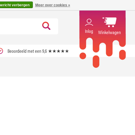
code ''verfrissend''
X
bericht verbergen
Meer over cookies »
Inlog
Winkelwagen
Beoordeeld met een 9,6 ★★★★★