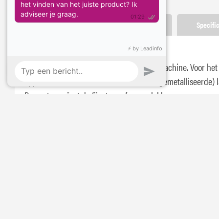
Omschrijving
Gebruiksaanwijzing
Specifi
Riwax Polijstpasta wit
Voor verwerking met de hand of met de machine. Voor het
oppoetsen van alle verweerde (inclusief gemetalliseerde) 
De pasta creëert de fijnste verfoppervlakken.
Stel je vraag:
Mail
Instagram
Bel
App