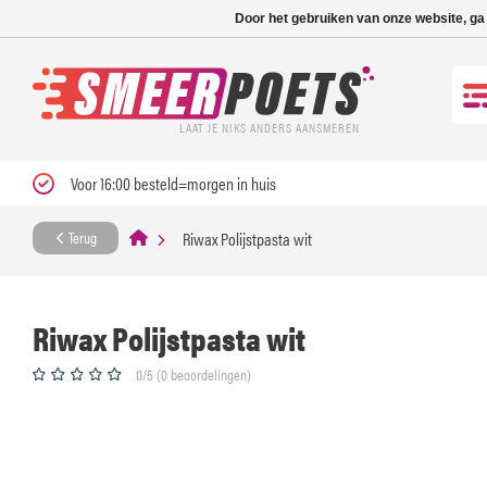
Nieuwe levertijd: 1
Door het gebruiken van onze website, ga
LAAT JE NIKS ANDERS AANSMEREN
Voor 16:00 besteld=morgen in huis
Riwax Polijstpasta wit
Terug
Riwax Polijstpasta wit
0/5 (0 beoordelingen)