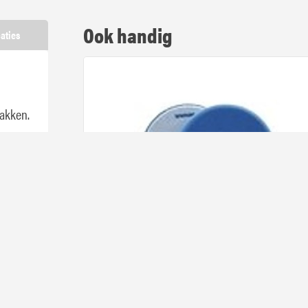
Ook handig
caties
lakken.
Polijstpad blauw (Hard) 175 mm