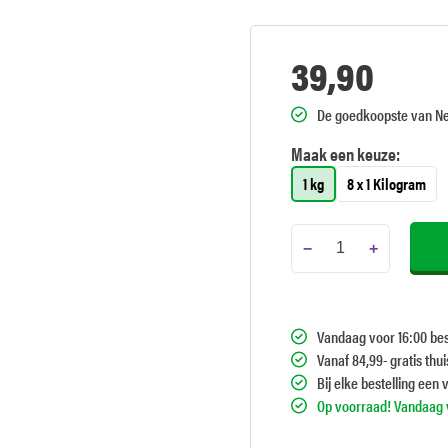
39,90
De goedkoopste van N
Maak een keuze:
1 kg
8 x 1 Kilogram
−
+
Vandaag voor 16:00 bes
Vanaf 84,99- gratis thu
Bij elke bestelling een 
Op voorraad! Vandaag v