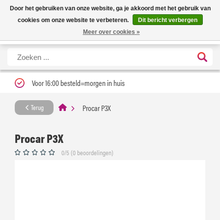
Nieuwe levertijd: 1 tot 3 werkdagen | Nu 25% korting op gehele assortiment
X
Door het gebruiken van onze website, ga je akkoord met het gebruik van
Carfume met kortingscode ''verfrissend''
cookies om onze website te verbeteren.
Dit bericht verbergen
Meer over cookies »
Voor 16:00 besteld=morgen in huis
Procar P3X
Terug
Procar P3X
0/5 (0 beoordelingen)