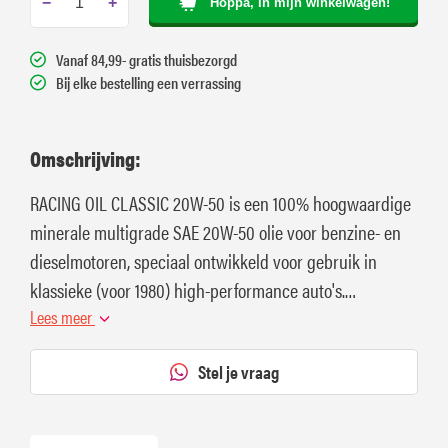
−
+
Hoppa, in mijn winkelwagen!
Vanaf 84,99- gratis thuisbezorgd
Bij elke bestelling een verrassing
Omschrijving:
RACING OIL CLASSIC 20W-50 is een 100% hoogwaardige
minerale multigrade SAE 20W-50 olie voor benzine- en
dieselmotoren, speciaal ontwikkeld voor gebruik in
klassieke (voor 1980) high-performance auto's.
(Oldtimers)
Lees meer
Stel je vraag