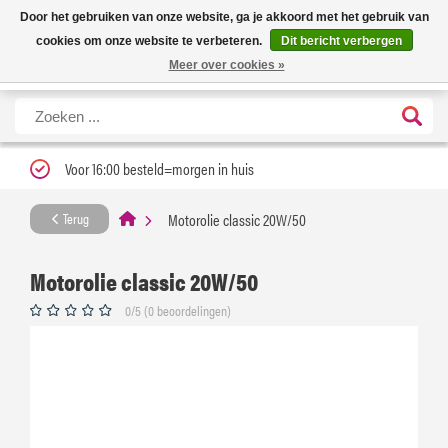
Nieuwe levertijd: 1 tot 3 werkdagen | Nu 25% korting op gehele assortiment
X
Door het gebruiken van onze website, ga je akkoord met het gebruik van
Carfume met kortingscode ''verfrissend''
cookies om onze website te verbeteren.
Dit bericht verbergen
Meer over cookies »
Voor 16:00 besteld=morgen in huis
Motorolie classic 20W/50
Terug
Motorolie classic 20W/50
0/5 (0 beoordelingen)