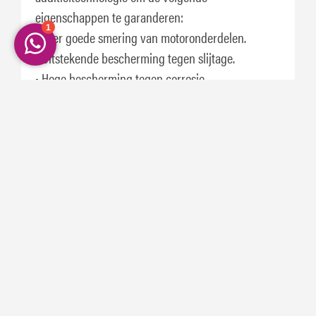
eigenschappen te garanderen:
• Zeer goede smering van motoronderdelen.
• Uitstekende bescherming tegen slijtage.
• Hoge bescherming tegen corrosie.
• Goede bescherming tegen slijtage, schuim en
corrosie.
• Geen risico dat aangekoekte vuilresten loskomen.
• Compatibel met klassieke afdichtingen en
rubbers.
Schrijf je nu in. En ontvang 5% korting op