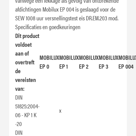
vanwege een lekkage als gevolg van ontbrekende
afdichtingen Mobilux EP 004 is geslaagd voor de
SEW 1008 uur versnellingstest eis DR.EM.203 mod.
Specificaties en goedkeuringen
Dit product
voldoet
aan of
MOBILUX
MOBILUX
MOBILUX
MOBILUX
MOBILU
overtreft
EP 0
EP 1
EP 2
EP 3
EP 004
de
vereisten
van:
DIN
51825:2004-
x
06 - KP 1 K
-20
DIN