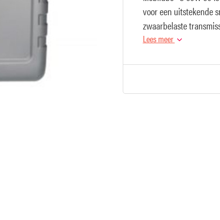
voor een uitstekende s
zwaarbelaste transmis
voertuigen en person
Lees meer