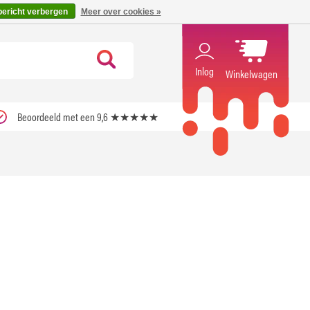
code ''verfrissend''
X
bericht verbergen
Meer over cookies »
Inlog
Winkelwagen
Beoordeeld met een 9,6 ★★★★★