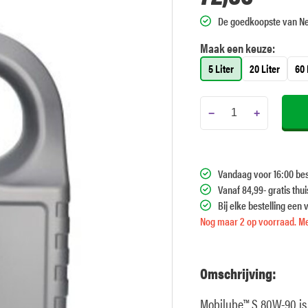
De goedkoopste van N
Maak een keuze:
5 Liter
20 Liter
60 
−
+
Vandaag voor 16:00 bes
Vanaf 84,99- gratis thu
Bij elke bestelling een 
Nog maar 2 op voorraad. Me
Omschrijving:
Mobilube™ S 80W-90 is