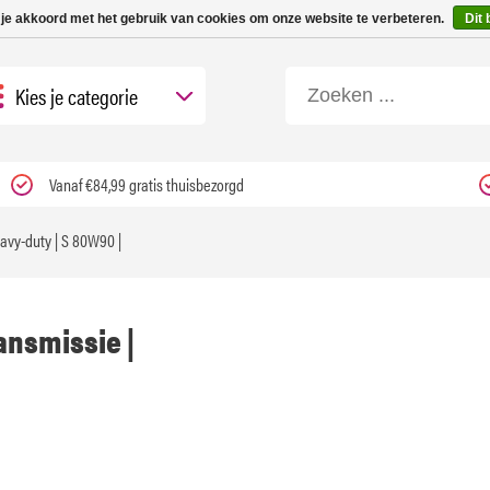
 tot 3 werkdagen | Nu 25% korting op gehele assortiment Carfume met kortings
 je akkoord met het gebruik van cookies om onze website te verbeteren.
Dit 
Kies je categorie
Vanaf €84,99 gratis thuisbezorgd
avy-duty | S 80W90 |
ansmissie |