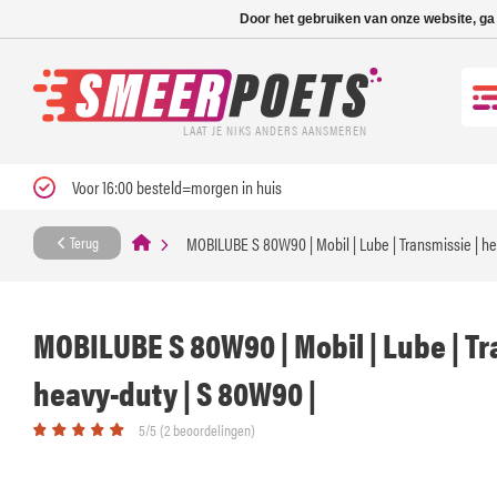
Nieuwe levertijd: 1
Door het gebruiken van onze website, ga
LAAT JE NIKS ANDERS AANSMEREN
Voor 16:00 besteld=morgen in huis
MOBILUBE S 80W90 | Mobil | Lube | Transmissie | he
Terug
MOBILUBE S 80W90 | Mobil | Lube | Tr
heavy-duty | S 80W90 |
5/5 (2 beoordelingen)