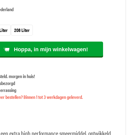
ederland
Liter
208 Liter
Hoppa, in mijn winkelwagen!
teld. morgen in huis!
isbezorgd
verrassing
er bestellen? Binnen 1 tot 3 werkdagen geleverd.
 een extra high performance smeermiddel, ontwikkeld