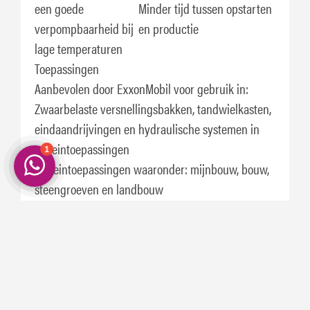
een goede
Minder tijd tussen opstarten
verpompbaarheid bij
en productie
lage temperaturen
Toepassingen
Aanbevolen door ExxonMobil voor gebruik in:
Zwaarbelaste versnellingsbakken, tandwielkasten,
eindaandrijvingen en hydraulische systemen in
terreintoepassingen
Terreintoepassingen waaronder: mijnbouw, bouw,
steengroeven en landbouw
Handgeschakelde, powershift- en automatische
versnellingsbakken dieison C-4 stromen ((SAE 10W
en 30 klassen) verlangen, waaronder Twin Disc en
versnellingsbakken die Type F liquids verzenden
De meeste hydraulische toepassingen in mobiele
apparatuur.