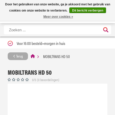
Nieuwe levertijd: 1 tot 3 werkdagen | Nu 25% korting op gehele assortiment
X
Door het gebruiken van onze website, ga je akkoord met het gebruik van
Carfume met kortingscode ''verfrissend''
cookies om onze website te verbeteren.
Dit bericht verbergen
Meer over cookies »
Voor 16:00 besteld=morgen in huis
MOBILTRANS HD 50
Terug
MOBILTRANS HD 50
0/5 (0 beoordelingen)