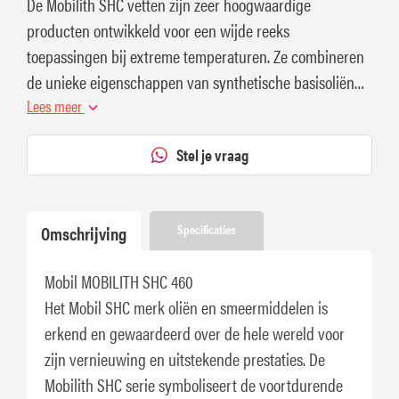
De Mobilith SHC vetten zijn zeer hoogwaardige
producten ontwikkeld voor een wijde reeks
toepassingen bij extreme temperaturen. Ze combineren
de unieke eigenschappen van synthetische basisoliën
met die van een hoogwaardige lithium-complex indikker.
Lees meer
Stel je vraag
Omschrijving
Specificaties
Mobil MOBILITH SHC 460
Het Mobil SHC merk oliën en smeermiddelen is
erkend en gewaardeerd over de hele wereld voor
zijn vernieuwing en uitstekende prestaties. De
Mobilith SHC serie symboliseert de voortdurende