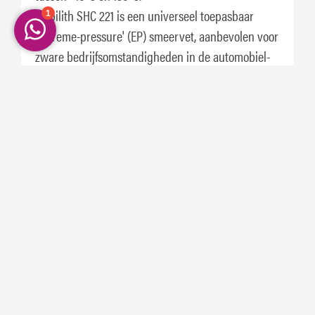
Mobilith SHC 221 is een universeel toepasbaar
'extreme-pressure' (EP) smeervet, aanbevolen voor
zware bedrijfsomstandigheden in de automobiel-
en industrie sector, vooral bij gebruik van centrale
smeersystemen. Het product gebruikt een ISO VG
220 synthetische basisolie. De aanbevolen
toepassingstemperatuur van Mobil SHC 221 ligt
tussen -40ºC en 150ºC.
Mobil SHC 460 is een NLGI 1,5 smeervet met ISO
VOG 460 synthetische basisolie en is een extreme-
pressure smeervet aanbevolen voor voor zware
industriële toepassingen en toepassingen in de
scheepvaart. Dit product biedt uitstekende
lagerbescherming bij zware belasting bij lage tot
matige snelheden, zelfs bij waterbesmetting.