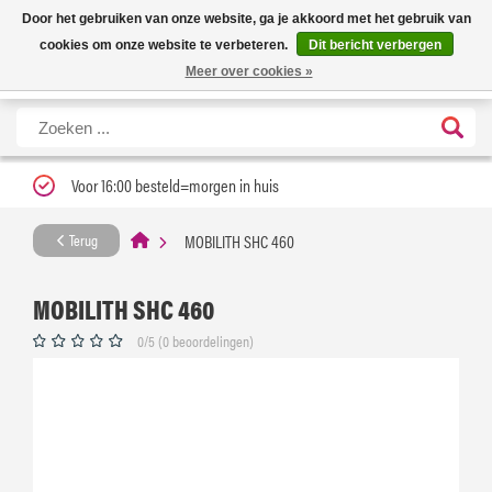
Nieuwe levertijd: 1 tot 3 werkdagen | Nu 25% korting op gehele assortiment
X
Door het gebruiken van onze website, ga je akkoord met het gebruik van
Carfume met kortingscode ''verfrissend''
cookies om onze website te verbeteren.
Dit bericht verbergen
Meer over cookies »
Voor 16:00 besteld=morgen in huis
MOBILITH SHC 460
Terug
MOBILITH SHC 460
0/5 (0 beoordelingen)