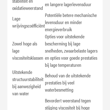
stabiliteit en
en langere lagerlevensduur
oxidatieweerstand
Potentiële betere mechanische
Lage
levensduur en minder
wrijvingscoëfficiënt
energieverbruik
Opties voor uitstekende
Zowel hoge als
bescherming bij lage
lage
snelheden, zwaarbelaste lagers
viscositeitsklassen
en opties voor goede prestaties
bij lage temperaturen
Uitstekende
Behoud van de uitstekende
structuurstabiliteit
prestaties bij veel
bij aanwezigheid
waterbesmetting
van water
Bevordert weerstand tegen
stijging viscositeit bij hoge